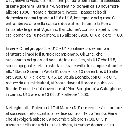
U17, riceve la visita del Frosinone per dare continuità al successo
di sette giorni fa. Gara al “R. Sorrentino” domenica 10 novembre
alle ore 13:00. Pronte a riscattare invece, il passo falso di
domenica scorsa i granata U16 e U15, impegnate nel girone C:
entrambe volano nella capitale dove affronteranno la Roma.
Entrambe le gare al “Agostino Bartolomei”, contro i rispettivi pari
età, domenica 10 novembre, U15 alle ore 09:00, U16 alle ore 11:00.
In serie C, nel gruppo E, le U15 e U17 siciliane proveranno a
sfruttare al meglio il turno di campionato. Gli Etnei, che
stazionano nei quartieri nobili della classifica, sia U17 che U15,
sono impegnate nella trasferta di Francavilla. In campo entrambe
allo “Stadio Giovanni Paolo II”, domenica 10 novembre, U15 alle
ore 09:00, U17 alle ore 10:45. La Sicula Leonzio, con U17 e U15,
reduce da ottimi risultati, affronta davanti il proprio pubblico il
Rende. Domenica 10 novembre al “Pino Bongiorno” a Caltagirone,
in campo U15 alle ore 13:00, U17 alle ore 15:00.
Nei regionali, il Palermo U17 di Matteo Di Fiore cercherà di tornare
al successo nello scontro al vertice contro il Terzo Tempo. Gara
che si svolgerà sabato 09 novembre alle ore 17:30. U15 in
trasferta nella tana del Città di Ribera, in campo domenica 10