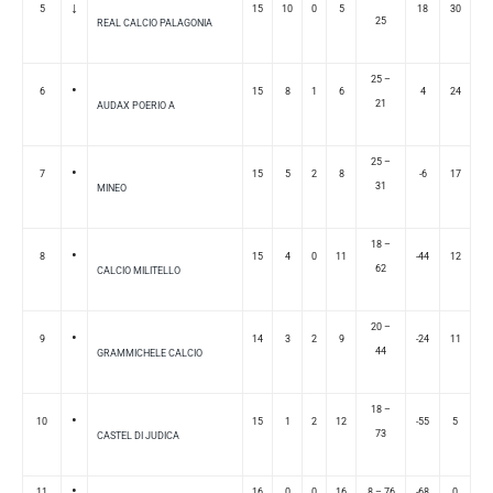
↓
5
15
10
0
5
18
30
25
REAL CALCIO PALAGONIA
25 –
•
6
15
8
1
6
4
24
21
AUDAX POERIO A
25 –
•
7
15
5
2
8
-6
17
31
MINEO
18 –
•
8
15
4
0
11
-44
12
62
CALCIO MILITELLO
20 –
•
9
14
3
2
9
-24
11
44
GRAMMICHELE CALCIO
18 –
•
10
15
1
2
12
-55
5
73
CASTEL DI JUDICA
•
11
16
0
0
16
8 – 76
-68
0