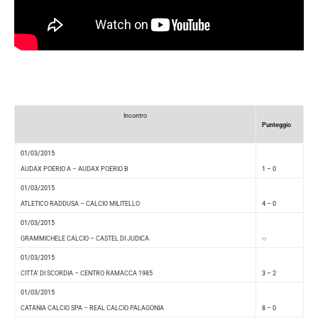
Incontro
Punteggio
01/03/2015
AUDAX POERIO A – AUDAX POERIO B
1 – 0
01/03/2015
ATLETICO RADDUSA – CALCIO MILITELLO
4 – 0
01/03/2015
GRAMMICHELE CALCIO – CASTEL DI JUDICA
-:-
01/03/2015
CITTA’ DI SCORDIA – CENTRO RAMACCA 1985
3 – 2
01/03/2015
CATANIA CALCIO SPA – REAL CALCIO PALAGONIA
8 – 0