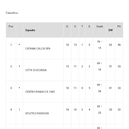
Classifica
Pos
G.
V.
T
S.
Goals
Pti
Squadra
Diff
78 –
•
1
16
15
1
0
63
46
15
CATANIA CALCIO SPA
69 –
•
2
15
11
2
2
51
35
18
CITTA’ DI SCORDIA
69 –
•
3
16
11
0
5
41
33
28
CENTRO RAMACCA 1985
45 –
↑
4
16
10
2
4
20
32
25
ATLETICO RADDUSA
43 –