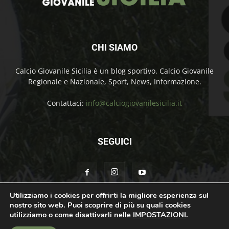
CHI SIAMO
Calcio Giovanile Sicilia è un blog sportivo. Calcio Giovanile
Regionale e Nazionale, Sport, News, Informazione.
Contattaci:
info@calciogiovanilesicilia.it
SEGUICI
Utilizziamo i cookies per offrirti la migliore esperienza sul
nostro sito web. Puoi scoprire di più su quali cookies
Chi Siamo
Contatti
Cookie Policy
Privacy Policy
utilizziamo o come disattivarli nelle
IMPOSTAZIONI
.
© Calcio Giovanile Sicilia Copyright by Rosolino Ciprì | Support by
Teroro