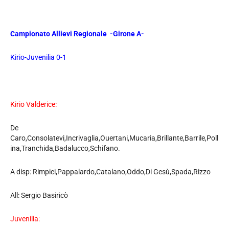
Campionato Allievi Regionale -Girone A-
Kirio-Juvenilia 0-1
Kirio Valderice:
De
Caro,Consolatevi,Incrivaglia,Ouertani,Mucaria,Brillante,Barrile,Poll
ina,Tranchida,Badalucco,Schifano.
A disp: Rimpici,Pappalardo,Catalano,Oddo,Di Gesù,Spada,Rizzo
All: Sergio Basiricò
Juvenilia: