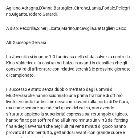
Agliano,Adragna,D’Anna,Battaglieri,Cirrone,Lamia,Fodale,Pellegri
no,Gigante,Todaro,Gerardi.
A disp: Pecorilla,Sineri,Licata,Marino,Incaviglia,Battaglieri,Caico
All: Giuseppe Gervasi
La Juvenilia si impone 1-0 fuoricasa nella sfida salvezza contro la
Kirio Valderice e fa così un bel balzo in avanti in classifica che gli
consentirà di affrontare con relativa serenità le prossime giornate
di campionato.
Il successo è stato senza dubbio meritato dagli uomini di
Mr.Gervasi che hanno sciorinato una prima frazione di ottimo
livello creando tantissime occasioni davanti alla porta di De Caro,
ma come sempre accade nel gioco del calcio, non avendo
sfruttato appieno la superiorità espressa sul rettangolo di gioco,
hanno finito per soffrire fino all’ultimo minuto ,in virtù del forcing
finale degli avversari che negli ultimi venti minuti di gioco hanno
provato il tutto per tutto, gettandosi avanti con grande cuore e