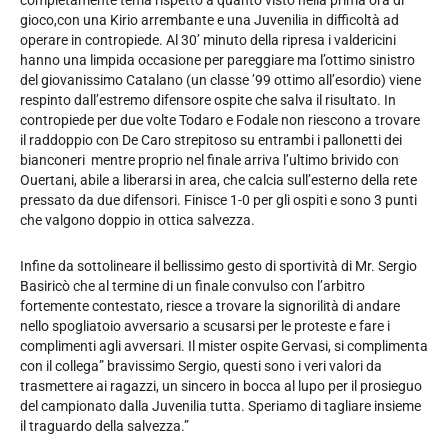
completamente tema rispetto a quanto visto nella prima ora di
gioco,con una Kirio arrembante e una Juvenilia in difficoltà ad
operare in contropiede. Al 30’ minuto della ripresa i valdericini
hanno una limpida occasione per pareggiare ma l’ottimo sinistro
del giovanissimo Catalano (un classe ’99 ottimo all’esordio) viene
respinto dall’estremo difensore ospite che salva il risultato. In
contropiede per due volte Todaro e Fodale non riescono a trovare
il raddoppio con De Caro strepitoso su entrambi i pallonetti dei
bianconeri mentre proprio nel finale arriva l’ultimo brivido con
Ouertani, abile a liberarsi in area, che calcia sull’esterno della rete
pressato da due difensori. Finisce 1-0 per gli ospiti e sono 3 punti
che valgono doppio in ottica salvezza.
Infine da sottolineare il bellissimo gesto di sportività di Mr. Sergio
Basiricò che al termine di un finale convulso con l’arbitro
fortemente contestato, riesce a trovare la signorilità di andare
nello spogliatoio avversario a scusarsi per le proteste e fare i
complimenti agli avversari. Il mister ospite Gervasi, si complimenta
con il collega” bravissimo Sergio, questi sono i veri valori da
trasmettere ai ragazzi, un sincero in bocca al lupo per il prosieguo
del campionato dalla Juvenilia tutta. Speriamo di tagliare insieme
il traguardo della salvezza.”