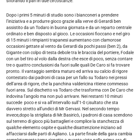
sfiorando il pari in due circostanze.
Dopo i primi 5 minuti di studio sono i bianconeri a prendere
l’iniziativa e a produrre gioco grazie alla verve di Gerardi ben
assistito da un Todaro in buona giornata e da un reparto centrale
ordinato e ben disposto al gioco. Le occasioni fioccano e nel giro
di 15 minuti i rimpianti trapanesi aumentano con clamorose
occasioni gettate al vento da Gerardi da pochi passi (ben 2), da
Gigante con colpo di testa debole tra le braccia del portiere, Fodale
con un bel tiro al volo dalla destra che esce di poco, senza contare
tre o quattro conclusioni da fuori sulle quali De Caro si fa trovare
pronto. Il vantaggio sembra maturo ed arriva su calcio di rigore
contestato dai padroni di casa per un fallo su Todaro nei pressi
dell’area di rigore, che la panchina valdericina ritiene commesso
fuori area. Sul dischetto va Todaro che trasforma con De Caro che
indovina l’angolo ma non può arrivare. Nei restanti 10 minuti
succede poco e si va all’intervallo sull’1-0 r,isultato che sta
davvero stretto all’undici di Mr Gervasi. Nel secondo tempo
invece,dopo la strigliata di Mr.Basiricò, i padroni di casa scendono
sul terreno di gioco più battaglieri e complice la stanchezza di
qualche elemento ospite e qualche disattenzione iniziano ad
affacciarsi dalle parti di Agliano. La parte finale della gara cambia