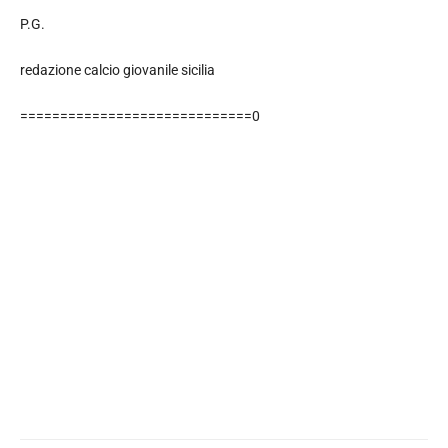
P.G.
redazione calcio giovanile sicilia
=============================0