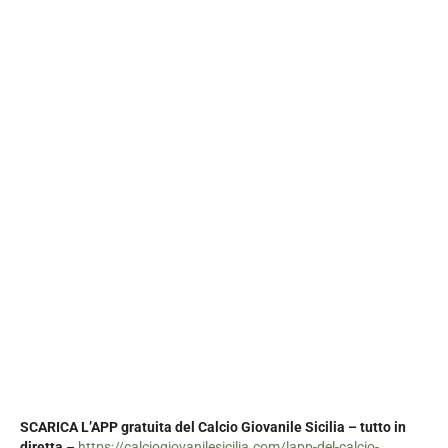
SCARICA L’APP gratuita del Calcio Giovanile Sicilia – tutto in
diretta
–
https://calciogiovanilesicilia.com/lapp-del-calcio-