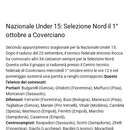
Nazionale Under 15: Selezione Nord il 1°
ottobre a Coverciano
Secondo appuntamento stagionale per la Nazionale Under 15.
Dopo il raduno del 25 settembre, il tecnico federale Antonio Rocca
ha convocato altri 34 calciatori sempre per la Selezione Nord.
Questa volta il gruppo si radunerà presso il Centro tecnico
federale di Coverciano mercoledì 1° ottobre entro le ore 12 e nel
pomeriggio sosterrà una partita a ranghi contrapposti.
Questo
l’elenco dei convocati
:
Portieri
: Bulgarelli (Genoa), Ghidotti (Fiorentina), Maffucci (Pisa),
Montanari (Sassuolo);
Difensori
: Ferrarini (Fiorentina), Busi (Bologna), Materazzi (Pisa),
Tagliabue (Genoa), Marian (Pro Vercelli), Vitale (Modena), Candela
(Spezia), Matteucci (Empoli), Ferretti (Empoli), Marchio
(Sampdoria), Casanova (Empoli);
Centrocampisti
: Raspadori (Sassuolo), Scotti (Sampdoria), Zitelli
(Fiorentina), Giachi (Lucchese), Bardini (Livorno), Morachioli