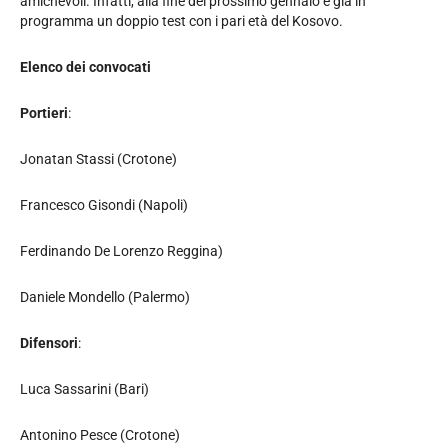
amichevoli. Infatti, alla fine del prossimo gennaio è già in
programma un doppio test con i pari età del Kosovo.
Elenco dei convocati
Portieri
:
Jonatan Stassi (Crotone)
Francesco Gisondi (Napoli)
Ferdinando De Lorenzo Reggina)
Daniele Mondello (Palermo)
Difensori
:
Luca Sassarini (Bari)
Antonino Pesce (Crotone)