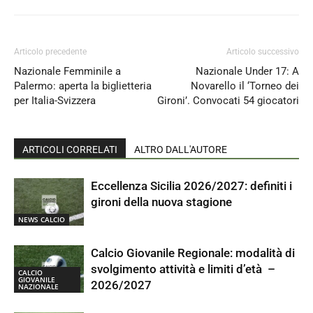
Articolo precedente
Articolo successivo
Nazionale Femminile a
Nazionale Under 17: A
Palermo: aperta la biglietteria
Novarello il ‘Torneo dei
per Italia-Svizzera
Gironi’. Convocati 54 giocatori
ARTICOLI CORRELATI
ALTRO DALL'AUTORE
Eccellenza Sicilia 2026/2027: definiti i
gironi della nuova stagione
NEWS CALCIO
Calcio Giovanile Regionale: modalità di
svolgimento attività e limiti d’età –
CALCIO
GIOVANILE
2026/2027
NAZIONALE