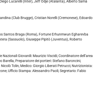
iego Lucarelli (Inter), Jeff Odje (Atalanta), Alberto Samà
andina (Club Brugge), Cristian Norelli (Cremonese), Edoardo
o Dos Santos Braga (Roma), Fortune Erhunmwun Egharevba
atera (Sassuolo), Giuseppe Pipitò (Juventus), Roberto
 Nazionali Giovanili: Maurizio Viscidi; Coordinatore dell’area
eo Barella; Preparatore dei portieri: Stefano Baroncini;
Nicolò Tolin; Medico: Giorgio Liberati Petrucci; Nutrizionista:
rcone; Ufficio Stampa: Alessandro Paoli; Segretario: Fabio