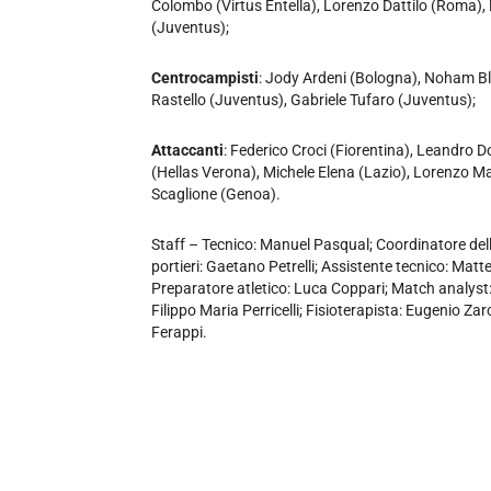
Colombo (Virtus Entella), Lorenzo Dattilo (Roma), D
(Juventus);
Centrocampisti
: Jody Ardeni (Bologna), Noham Bl
Rastello (Juventus), Gabriele Tufaro (Juventus);
Attaccanti
: Federico Croci (Fiorentina), Leandr
(Hellas Verona), Michele Elena (Lazio), Lorenzo M
Scaglione (Genoa).
Staff – Tecnico: Manuel Pasqual; Coordinatore delle
portieri: Gaetano Petrelli; Assistente tecnico: Matt
Preparatore atletico: Luca Coppari; Match analyst: 
Filippo Maria Perricelli; Fisioterapista: Eugenio Za
Ferappi.