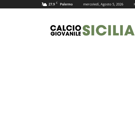
C
27.9
mercoledì, Agosto 5, 2026
Palermo
Calcio
Giovanile
Sicilia