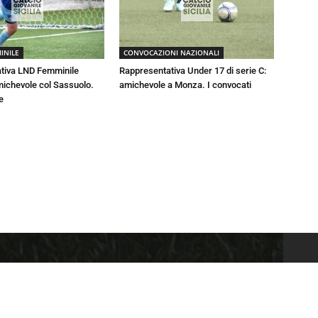
INILE
CONVOCAZIONI NAZIONALI
tiva LND Femminile
Rappresentativa Under 17 di serie C:
michevole col Sassuolo.
amichevole a Monza. I convocati
e