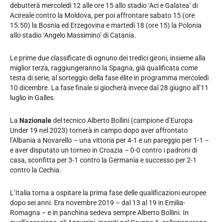
debutterà mercoledì 12 alle ore 15 allo stadio ‘Aci e Galatea’ di
Acireale contro la Moldova, per poi affrontare sabato 15 (ore
15.50) la Bosnia ed Erzegovina e martedì 18 (ore 15) la Polonia
allo stadio ‘Angelo Massimino’ di Catania.
Le prime due classificate di ognuno dei tredici gironi, insieme alla
miglior terza, raggiungeranno la Spagna, già qualificata come
testa di serie, al sorteggio della fase élite in programma mercoledì
10 dicembre. La fase finale si giocherà invece dal 28 giugno all’11
luglio in Galles.
La
Nazionale
del tecnico Alberto Bollini (campione d’Europa
Under 19 nel 2023) tornerà in campo dopo aver affrontato
l’Albania a Novarello – una vittoria per 4-1 e un pareggio per 1-1 –
e aver disputato un torneo in Croazia – 0-0 contro i padroni di
casa, sconfitta per 3-1 contro la Germania e successo per 2-1
contro la Cechia.
L’Italia torna a ospitare la prima fase delle qualificazioni europee
dopo sei anni. Era novembre 2019 – dal 13 al 19 in Emilia-
Romagna – e in panchina sedeva sempre Alberto Bollini. In