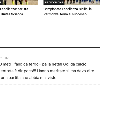
E
LE CRONACHE
ccellenza: pari tra
Campionato Eccellenza Sicilia: la
 Unitas Sciacca
Parmonval torna al successo
 18:37
0 metri! fallo da tergo= palla netta! Gol da calcio
ntrata è dir poco!!! Hanno meritato si,ma devo dire
una partita che abbia mai visto..