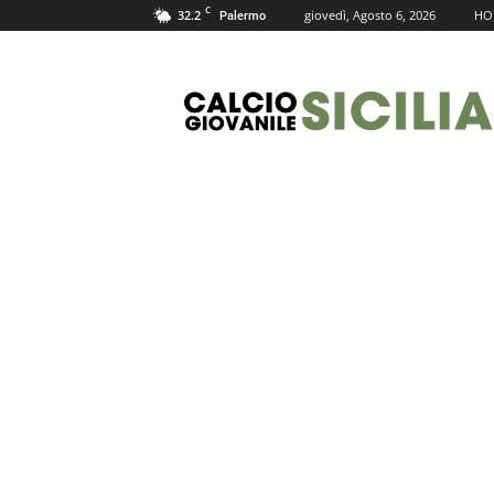
C
32.2
giovedì, Agosto 6, 2026
HO
Palermo
Calcio
Giovanile
Sicilia