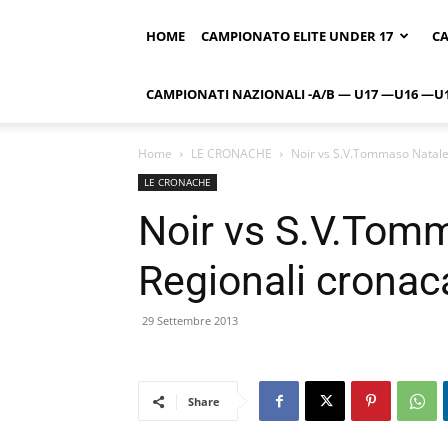
HOME
CAMPIONATO ELITE UNDER 17
CA
CAMPIONATI NAZIONALI -A/B — U17 —U16 —U
Home
LE CRONACHE
Noir vs S.V.Tommaso Natale 
LE CRONACHE
Noir vs S.V.Tomm
Regionali cronac
29 Settembre 2013
Share