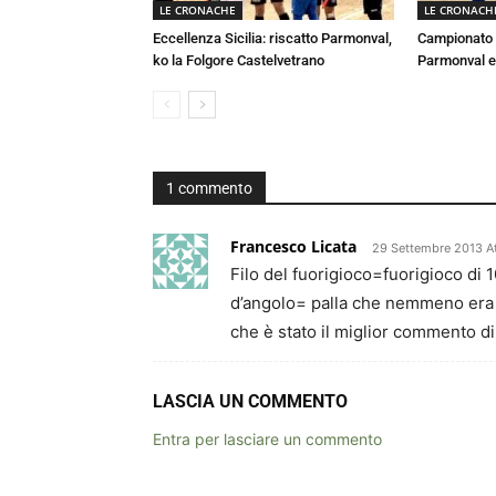
LE CRONACHE
LE CRONACH
Eccellenza Sicilia: riscatto Parmonval,
Campionato E
ko la Folgore Castelvetrano
Parmonval e
1 commento
Francesco Licata
29 Settembre 2013 At
Filo del fuorigioco=fuorigioco di 1
d’angolo= palla che nemmeno era e
che è stato il miglior commento di 
LASCIA UN COMMENTO
Entra per lasciare un commento