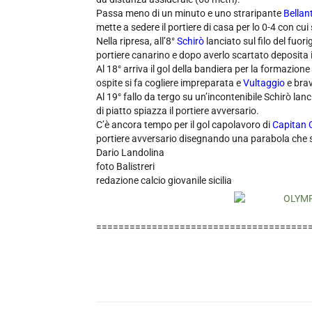
Passa meno di un minuto e uno straripante
Bellant
mette a sedere il portiere di casa per lo 0-4 con cui
Nella ripresa, all’8°
Schirò
lanciato sul filo del fuor
portiere canarino e dopo averlo scartato deposita in
Al 18° arriva il gol della bandiera per la formazione
ospite si fa cogliere impreparata e
Vultaggio
e brav
Al 19° fallo da tergo su un’incontenibile Schirò lanc
di piatto spiazza il portiere avversario.
C’è ancora tempo per il gol capolavoro di
Capitan 
portiere avversario disegnando una parabola che si 
Dario Landolina
foto Balistreri
redazione calcio giovanile sicilia
======================================