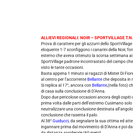
ALLIEVI REGIONALI: NOIR – SPORTVILLAGE T.N.
Prova di carattere per gli azzurri dello SportVillage
eloquente 1-7 sconfiggono i canarini della Noir, fo
esterno che aveva ottenuto la scorsa settimana ai
SportVillage padrone incontrastato del campo che 
visto le tante occasioni.
Basta appena 1 minuto ai ragazzi di Mister Di Fiore
al centro per l’accorrente
Bellante
che deposita in r
Si replica al 17°, ancora con
Bellante
,(nella foto) c
di casa sulla conclusione di D’Anna.
Dopo due pericolose occasioni ancora degli ospiti c
prima volta dalle parti dell’estremo Cusimano sol
neutralizzare una conclusione destinata all’ango
conclusione che rasenta il palo.
Al 38°
Guiducci,
da segnalare la sua ottima ed atten
ingannare prima dal movimento di D’Anna e poi dal r
da distanza assiderale (60 metri).