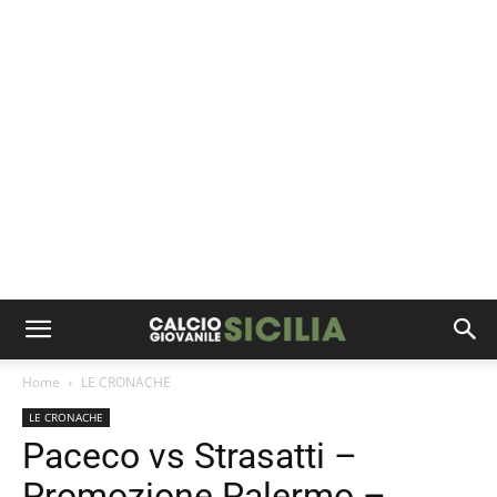
Home
LE CRONACHE
LE CRONACHE
Paceco vs Strasatti –
Promozione Palermo –