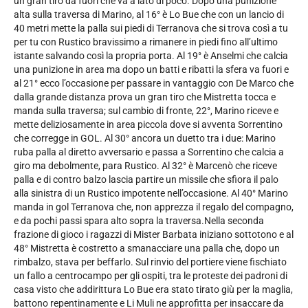
un gran tiro da fuori che va a lato di poco. Dopo una punizione
alta sulla traversa di Marino, al 16° è Lo Bue che con un lancio di
40 metri mette la palla sui piedi di Terranova che si trova così a tu
per tu con Rustico bravissimo a rimanere in piedi fino all’ultimo
istante salvando così la propria porta. Al 19° è Anselmi che calcia
una punizione in area ma dopo un batti e ribatti la sfera va fuori e
al 21° ecco l’occasione per passare in vantaggio con De Marco che
dalla grande distanza prova un gran tiro che Mistretta tocca e
manda sulla traversa; sul cambio di fronte, 22°, Marino riceve e
mette deliziosamente in area piccola dove si avventa Sorrentino
che corregge in GOL. Al 30° ancora un duetto tra i due: Marino
ruba palla al diretto avversario e passa a Sorrentino che calcia a
giro ma debolmente, para Rustico. Al 32° è Marcenò che riceve
palla e di contro balzo lascia partire un missile che sfiora il palo
alla sinistra di un Rustico impotente nell’occasione. Al 40° Marino
manda in gol Terranova che, non apprezza il regalo del compagno,
e da pochi passi spara alto sopra la traversa.Nella seconda
frazione di gioco i ragazzi di Mister Barbata iniziano sottotono e al
48° Mistretta è costretto a smanacciare una palla che, dopo un
rimbalzo, stava per beffarlo. Sul rinvio del portiere viene fischiato
un fallo a centrocampo per gli ospiti, tra le proteste dei padroni di
casa visto che addirittura Lo Bue era stato tirato giù per la maglia,
battono repentinamente e Li Muli ne approfitta per insaccare da