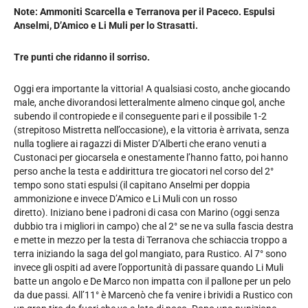
Note: Ammoniti Scarcella e Terranova per il Paceco. Espulsi
Anselmi, D’Amico e Li Muli per lo Strasatti.
Tre punti che ridanno il sorriso.
Oggi era importante la vittoria! A qualsiasi costo, anche giocando
male, anche divorandosi letteralmente almeno cinque gol, anche
subendo il contropiede e il conseguente pari e il possibile 1-2
(strepitoso Mistretta nell’occasione), e la vittoria è arrivata, senza
nulla togliere ai ragazzi di Mister D’Alberti che erano venuti a
Custonaci per giocarsela e onestamente l’hanno fatto, poi hanno
perso anche la testa e addirittura tre giocatori nel corso del 2°
tempo sono stati espulsi (il capitano Anselmi per doppia
ammonizione e invece D’Amico e Li Muli con un rosso
diretto). Iniziano bene i padroni di casa con Marino (oggi senza
dubbio tra i migliori in campo) che al 2° se ne va sulla fascia destra
e mette in mezzo per la testa di Terranova che schiaccia troppo a
terra iniziando la saga del gol mangiato, para Rustico. Al 7° sono
invece gli ospiti ad avere l’opportunità di passare quando Li Muli
batte un angolo e De Marco non impatta con il pallone per un pelo
da due passi. All’11° è Marcenò che fa venire i brividi a Rustico con