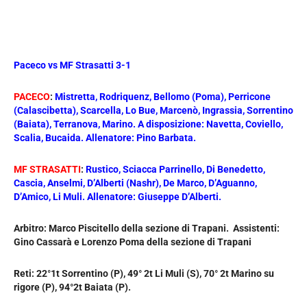
Paceco vs MF Strasatti 3-1
PACECO
:
Mistretta, Rodriquenz, Bellomo (Poma), Perricone
(Calascibetta), Scarcella, Lo Bue, Marcenò, Ingrassia, Sorrentino
(Baiata), Terranova, Marino. A disposizione: Navetta, Coviello,
Scalia, Bucaida. Allenatore: Pino Barbata.
MF STRASATTI
:
Rustico, Sciacca Parrinello, Di Benedetto,
Cascia, Anselmi, D’Alberti (Nashr), De Marco, D’Aguanno,
D’Amico, Li Muli. Allenatore: Giuseppe D’Alberti.
Arbitro: Marco Piscitello della sezione di Trapani. Assistenti:
Gino Cassarà e Lorenzo Poma della sezione di Trapani
Reti: 22°1t Sorrentino (P), 49° 2t Li Muli (S), 70° 2t Marino su
rigore (P), 94°2t Baiata (P).