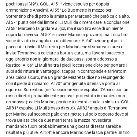
pochi passi (49°). GOL. Al 51° viene espulso per doppia
ammonizione Anselmi. Al 55° Lo Bue mette in mezzo per
Sorrentino che di petto la smista per Marcenò che però calcia alto.
Al 57° punizione dal limite di Li Muli, da dimenticare la conclusione.
Al 58° Marcenò fa gridare al gol, ma il suo tiro esce di un niente
sopra la traversa. Al 59° è invece Marino a provarci, ma il suo tiro
viene deviato in angolo da un difensore. Al 64° azione gol per i
pacecoti : rinvio di Mistretta per Marino che si smarca in area e
invita Terranova a calciare a botta sicura, ma l’avanti pacecoto
oggi proprio non in giornata, da due passi spara addosso a
Rustico. Al 66° Li Muli ha tra i piedi l’occasione d’oro per portare i
suoi addirittura in vantaggio: scappa in contropiede e arrivato in
area calcia sicuro, ma un grande Mistretta dice no respingendo
con il piede di richiamo. Al 70° un’ingenuità difensiva porta al
rigore su Sorrentino (nell’occasione viene espulso D’Amico con un
rosso diretto probabilmente per aver protestato in maniera non
ortodossa): calcia Marino, portiere a destra e palla a sinistra. GOL.
All’81° espulso Li Muli (rosso diretto). All’82° angolo di Terranova
per Marino sul secondo palo che rimette sul palo opposto dove si
trova Baiata che da due metri tenta la mezza rovesciata
mandando fuori, probabilmente una giocata di testa sarebbe
risultata più utile. All’84° è ancora Marino che lascia partire un tiro