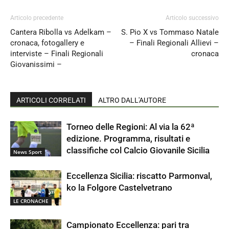
Articolo precedente
Articolo successivo
Cantera Ribolla vs Adelkam –
S. Pio X vs Tommaso Natale
cronaca, fotogallery e
– Finali Regionali Allievi –
interviste – Finali Regionali
cronaca
Giovanissimi –
ARTICOLI CORRELATI
ALTRO DALL'AUTORE
Torneo delle Regioni: Al via la 62ª
edizione. Programma, risultati e
classifiche col Calcio Giovanile Sicilia
News Sport
Eccellenza Sicilia: riscatto Parmonval,
ko la Folgore Castelvetrano
LE CRONACHE
Campionato Eccellenza: pari tra