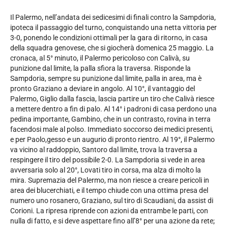
Il Palermo, nell’andata dei sedicesimi di finali contro la Sampdoria,
ipoteca il passaggio del turno, conquistando una netta vittoria per
3-0, ponendo le condizioni ottimali per la gara di ritorno, in casa
della squadra genovese, che si giocherà domenica 25 maggio. La
cronaca, al 5° minuto, il Palermo pericoloso con Calivà, su
punizione dal limite, la palla sfiora la traversa. Risponde la
Sampdoria, sempre su punizione dal limite, palla in area, ma è
pronto Graziano a deviare in angolo. Al 10°, il vantaggio del
Palermo, Giglio dalla fascia, lascia partire un tiro che Calivà riesce
a mettere dentro a fin di palo. Al 14° i padroni di casa perdono una
pedina importante, Gambino, che in un contrasto, rovina in terra
facendosi male al polso. Immediato soccorso dei medici presenti,
e per Paolo,gesso e un augurio di pronto rientro. Al 19°, il Palermo
va vicino al raddoppio, Santoro dal limite, trova la traversa a
respingere il tiro del possibile 2-0. La Sampdoria si vede in area
avversaria solo al 20°, Lovati tiro in corsa, ma alza di molto la
mira. Supremazia del Palermo, ma non riesce a creare pericoli in
area dei blucerchiati, e il tempo chiude con una ottima presa del
numero uno rosanero, Graziano, sul tiro di Scaudiani, da assist di
Corioni. La ripresa riprende con azioni da entrambe le parti, con
nulla di fatto, e si deve aspettare fino all’8° per una azione da rete;