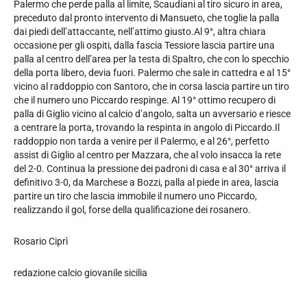
Palermo che perde palla al limite, Scaudiani al tiro sicuro in area,
preceduto dal pronto intervento di Mansueto, che toglie la palla
dai piedi dell’attaccante, nell’attimo giusto.Al 9°, altra chiara
occasione per gli ospiti, dalla fascia Tessiore lascia partire una
palla al centro dell’area per la testa di Spaltro, che con lo specchio
della porta libero, devia fuori. Palermo che sale in cattedra e al 15°
vicino al raddoppio con Santoro, che in corsa lascia partire un tiro
che il numero uno Piccardo respinge. Al 19° ottimo recupero di
palla di Giglio vicino al calcio d’angolo, salta un avversario e riesce
a centrare la porta, trovando la respinta in angolo di Piccardo.Il
raddoppio non tarda a venire per il Palermo, e al 26°, perfetto
assist di Giglio al centro per Mazzara, che al volo insacca la rete
del 2-0. Continua la pressione dei padroni di casa e al 30° arriva il
definitivo 3-0, da Marchese a Bozzi, palla al piede in area, lascia
partire un tiro che lascia immobile il numero uno Piccardo,
realizzando il gol, forse della qualificazione dei rosanero.
Rosario Ciprì
redazione calcio giovanile sicilia