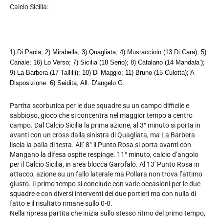
Calcio Sicilia:
1) Di Paola; 2) Mirabella; 3) Quagliata; 4) Mustacciolo (13 Di Cara); 5)
Canale; 16) Lo Verso; 7) Sicilia (18 Serio); 8) Catalano (14 Mandala’);
9) La Barbera (17 Tallilli); 10) Di Maggio; 11) Bruno (15 Culotta); A
Disposizione: 6) Seidita; All. D’angelo G.
Partita scorbutica per le due squadre su un campo difficile e
sabbioso, gioco che si concentra nel maggior tempo a centro
campo. Dal Calcio Sicilia la prima azione, al 3° minuto si porta in
avanti con un cross dalla sinistra di Quagliata, ma La Barbera
liscia la palla di testa. All’ 8° il Punto Rosa si porta avanti con
Mangano la difesa ospite respinge. 11° minuto, calcio d’angolo
per il Calcio Sicilia, in area blocca Garofalo. Al 13′ Punto Rosa in
attacco, azione su un fallo laterale ma Pollara non trova l’attimo
giusto. Il primo tempo si conclude con varie occasioni per le due
squadre e con diversi interventi dei due portieri ma con nulla di
fatto e il risultato rimane sullo 0-0.
Nella ripresa partita che inizia sullo stesso ritmo del primo tempo,