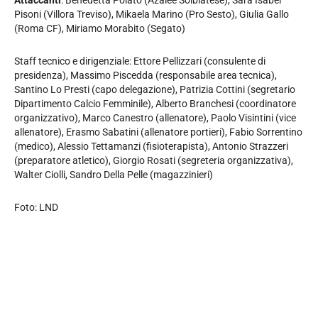
Attaccanti
: Benedetta Polato (Azalee Solbiatese), Sara Isabel
Pisoni (Villora Treviso), Mikaela Marino (Pro Sesto), Giulia Gallo
(Roma CF), Miriamo Morabito (Segato)
Staff tecnico e dirigenziale: Ettore Pellizzari (consulente di
presidenza), Massimo Piscedda (responsabile area tecnica),
Santino Lo Presti (capo delegazione), Patrizia Cottini (segretario
Dipartimento Calcio Femminile), Alberto Branchesi (coordinatore
organizzativo), Marco Canestro (allenatore), Paolo Visintini (vice
allenatore), Erasmo Sabatini (allenatore portieri), Fabio Sorrentino
(medico), Alessio Tettamanzi (fisioterapista), Antonio Strazzeri
(preparatore atletico), Giorgio Rosati (segreteria organizzativa),
Walter Ciolli, Sandro Della Pelle (magazzinieri)
Foto: LND