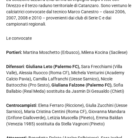
l’Arezzo e il terzo raduno territoriale di Catanzaro. Sono ventuno le
calciatrici convocate dal tecnico Marco Canestro – classi 2006,
2007, 2008 e 2010 – provenienti dai club di Serie C e dai
campionati regionali.
Le convocate
Portieri:
Martina Moschetto (Erbusco), Milena Kocina (Sacilese)
Difensori
:
Giuliana Leto (Palermo FC),
Sara Frecchiami (Villa
Valle), Alessia Ruocco (Roma CF), Michela Venturini (Academy
Calcio Pavia), Camilla Laffranchi (Uesse Sarnico), Nicole
Battocchio (Pro Sesto),
Giuliana Falzone (Palermo FC)
, Sofia
Ballabio (Real Meda) sostituita da Jasmin Di Gesualdo (Chieti)
Centrocampisti
: Elena Ferraro (Riccione), Giulia Zucchini (Uesse
Sarnico), Maria Cristina Centini (Roma CF), Giovanna Mandara
(Grifone Gialloverde), Letizia Muscella (Pineto), Emma Baldan
(Venezia 1985) sostituita da Stella Vagnoni (Pineto)