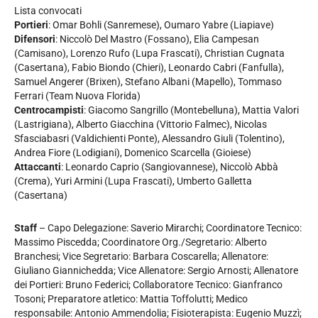
Lista convocati
Portieri
: Omar Bohli (Sanremese), Oumaro Yabre (Liapiave)
Difensori
: Niccolò Del Mastro (Fossano), Elia Campesan
(Camisano), Lorenzo Rufo (Lupa Frascati), Christian Cugnata
(Casertana), Fabio Biondo (Chieri), Leonardo Cabri (Fanfulla),
Samuel Angerer (Brixen), Stefano Albani (Mapello), Tommaso
Ferrari (Team Nuova Florida)
Centrocampisti
: Giacomo Sangrillo (Montebelluna), Mattia Valori
(Lastrigiana), Alberto Giacchina (Vittorio Falmec), Nicolas
Sfasciabasri (Valdichienti Ponte), Alessandro Giuli (Tolentino),
Andrea Fiore (Lodigiani), Domenico Scarcella (Gioiese)
Attaccanti
: Leonardo Caprio (Sangiovannese), Niccolò Abbà
(Crema), Yuri Armini (Lupa Frascati), Umberto Galletta
(Casertana)
Staff
– Capo Delegazione: Saverio Mirarchi; Coordinatore Tecnico:
Massimo Piscedda; Coordinatore Org./Segretario: Alberto
Branchesi; Vice Segretario: Barbara Coscarella; Allenatore:
Giuliano Giannichedda; Vice Allenatore: Sergio Arnosti; Allenatore
dei Portieri: Bruno Federici; Collaboratore Tecnico: Gianfranco
Tosoni; Preparatore atletico: Mattia Toffolutti; Medico
responsabile: Antonio Ammendolia; Fisioterapista: Eugenio Muzzì;