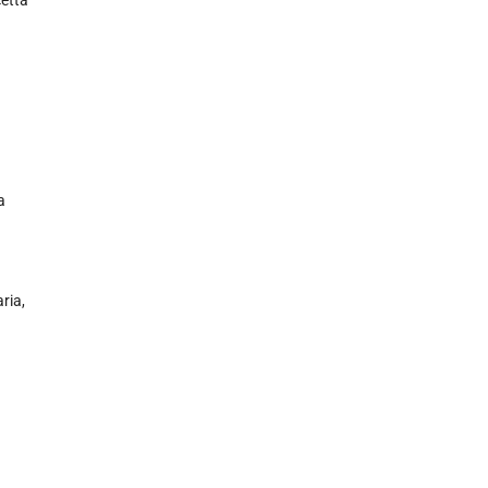
cetta
a
ria,