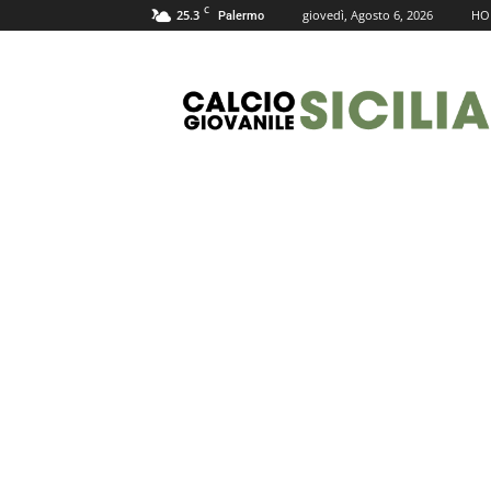
C
25.3
giovedì, Agosto 6, 2026
HO
Palermo
Calcio
Giovanile
Sicilia