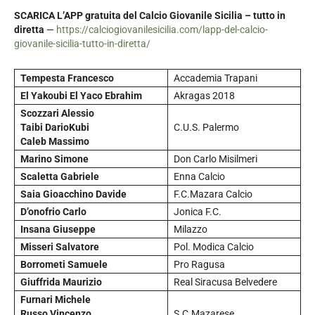
SCARICA L’APP gratuita del Calcio Giovanile Sicilia – tutto in
diretta
—
https://calciogiovanilesicilia.com/lapp-del-calcio-
giovanile-sicilia-tutto-in-diretta/
Tempesta Francesco
Accademia Trapani
El Yakoubi El Yaco Ebrahim
Akragas 2018
Scozzari Alessio
Taibi DarioKubi
C.U.S. Palermo
Caleb Massimo
Marino Simone
Don Carlo Misilmeri
Scaletta Gabriele
Enna Calcio
Saia Gioacchino Davide
F.C.Mazara Calcio
D’onofrio Carlo
Jonica F.C.
Insana Giuseppe
Milazzo
Misseri Salvatore
Pol. Modica Calcio
Borrometi Samuele
Pro Ragusa
Giuffrida Maurizio
Real Siracusa Belvedere
Furnari Michele
Russo Vincenzo
S.C.Mazarese