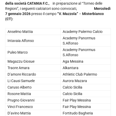
della società CATANIA F.C.
, in preparazione al “Torneo delle
Regioni”, i seguenti calciatori sono convocati,
Mercoledì
7 gennaio 2026
presso il campo
“V. Mazzola”
–
Misterbianco
(CT)
:
Anselmo Mattia
Academy Palermo Calcio
Academy Panormus
Intavaia Alfonso
S.Alfonso
Academy Panormus
Puleo Marco
S.Alfonso
Magazzu Giosue
Aga Messina
Traore Amara
Alkantara
D’amore Riccardo
Athletic Club Palermo
Li Causi Samuele
Aurora Mazara
Caruso Alberto
Calcio Sicilia
Rosone Mattia
Calcio Sicilia
Prugno Giovanni
Fair Play Messina
Vinci Francesco
Fair Play Messina
D’avino Mattia
Fortitudo Bagheria