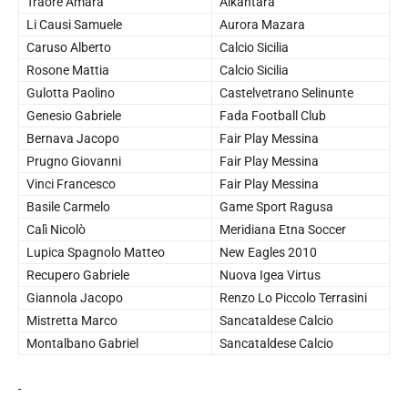
Traore Amara
Alkantara
Li Causi Samuele
Aurora Mazara
Caruso Alberto
Calcio Sicilia
Rosone Mattia
Calcio Sicilia
Gulotta Paolino
Castelvetrano Selinunte
Genesio Gabriele
Fada Football Club
Bernava Jacopo
Fair Play Messina
Prugno Giovanni
Fair Play Messina
Vinci Francesco
Fair Play Messina
Basile Carmelo
Game Sport Ragusa
Calì Nicolò
Meridiana Etna Soccer
Lupica Spagnolo Matteo
New Eagles 2010
Recupero Gabriele
Nuova Igea Virtus
Giannola Jacopo
Renzo Lo Piccolo Terrasini
Mistretta Marco
Sancataldese Calcio
Montalbano Gabriel
Sancataldese Calcio