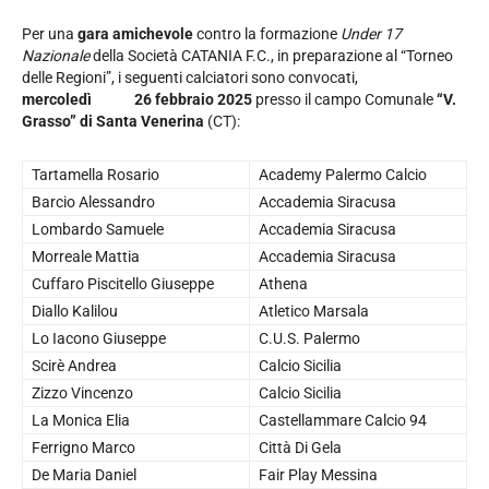
Per una
gara amichevole
contro la formazione
Under 17
Nazionale
della Società CATANIA F.C., in preparazione al “Torneo
delle Regioni”, i seguenti calciatori sono convocati,
mercoledì 26 febbraio 2025
presso il campo Comunale
“V.
Grasso” di Santa Venerina
(CT):
Tartamella Rosario
Academy Palermo Calcio
Barcio Alessandro
Accademia Siracusa
Lombardo Samuele
Accademia Siracusa
Morreale Mattia
Accademia Siracusa
Cuffaro Piscitello Giuseppe
Athena
Diallo Kalilou
Atletico Marsala
Lo Iacono Giuseppe
C.U.S. Palermo
Scirè Andrea
Calcio Sicilia
Zizzo Vincenzo
Calcio Sicilia
La Monica Elia
Castellammare Calcio 94
Ferrigno Marco
Città Di Gela
De Maria Daniel
Fair Play Messina