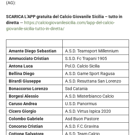
(AG):
SCARICA L’APP gratuita del Calcio Giovanile Sicilia – tutto in
diretta
—
https://calciogiovanilesicilia.com/lapp-del-calcio-
giovanile-sicilia-tutto-in-diretta/
Amante Diego Sebastian
A.S.D. Teamsport Millennium
Ammucciato Cristian
S.S.D. Fc Trapani 1905
Antona Luca
Pol.D. Calcio Sicilia
Bellina Diego
A.S.D. Game Sport Ragusa
Birardi Giuseppe
A.S.D. Resuttana San Lorenzo
Bonaccorso Lorenzo
Ssd Catania
Borgesi Alessio
A.S.D. Misterbianco Calcio
Caruso Andrea
U.S.D. Panormus
Cicero Giorgio
A.S.D. Virtus Ispica 2020
Colombo Gabriele
Asd Buon Pastore
Concorso Cristian
A.S.D. F.C.Gravina
Cottone Salvatore
A.S.D. Team Calcio