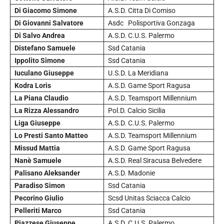
Di Giacomo Simone
A.S.D. Citta Di Comiso
Di Giovanni Salvatore
Asdc Polisportiva Gonzaga
Di Salvo Andrea
A.S.D. C.U.S. Palermo
Distefano Samuele
Ssd Catania
Ippolito Simone
Ssd Catania
Iuculano Giuseppe
U.S.D. La Meridiana
Kodra Loris
A.S.D. Game Sport Ragusa
La Piana Claudio
A.S.D. Teamsport Millennium
La Rizza Alessandro
Pol.D. Calcio Sicilia
Liga Giuseppe
A.S.D. C.U.S. Palermo
Lo Presti Santo Matteo
A.S.D. Teamsport Millennium
Missud Mattia
A.S.D. Game Sport Ragusa
Nanè Samuele
A.S.D. Real Siracusa Belvedere
Palisano Aleksander
A.S.D. Madonie
Paradiso Simon
Ssd Catania
Pecorino Giulio
Scsd Unitas Sciacca Calcio
Pelleriti Marco
Ssd Catania
Piazzese Giuseppe
A.S.D. C.U.S. Palermo