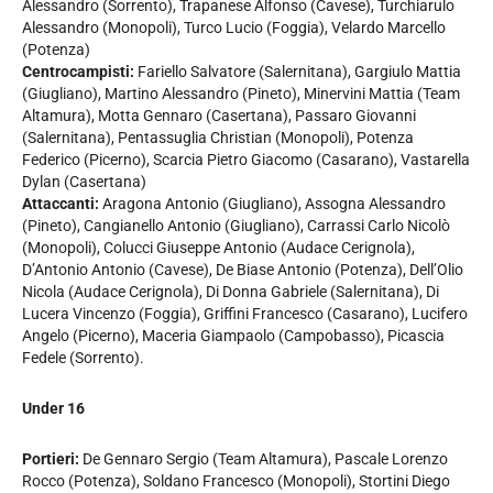
Alessandro (Sorrento), Trapanese Alfonso (Cavese), Turchiarulo
Alessandro (Monopoli), Turco Lucio (Foggia), Velardo Marcello
(Potenza)
Centrocampisti:
Fariello Salvatore (Salernitana), Gargiulo Mattia
(Giugliano), Martino Alessandro (Pineto), Minervini Mattia (Team
Altamura), Motta Gennaro (Casertana), Passaro Giovanni
(Salernitana), Pentassuglia Christian (Monopoli), Potenza
Federico (Picerno), Scarcia Pietro Giacomo (Casarano), Vastarella
Dylan (Casertana)
Attaccanti:
Aragona Antonio (Giugliano), Assogna Alessandro
(Pineto), Cangianello Antonio (Giugliano), Carrassi Carlo Nicolò
(Monopoli), Colucci Giuseppe Antonio (Audace Cerignola),
D’Antonio Antonio (Cavese), De Biase Antonio (Potenza), Dell’Olio
Nicola (Audace Cerignola), Di Donna Gabriele (Salernitana), Di
Lucera Vincenzo (Foggia), Griffini Francesco (Casarano), Lucifero
Angelo (Picerno), Maceria Giampaolo (Campobasso), Picascia
Fedele (Sorrento).
Under 16
Portieri:
De Gennaro Sergio (Team Altamura), Pascale Lorenzo
Rocco (Potenza), Soldano Francesco (Monopoli), Stortini Diego