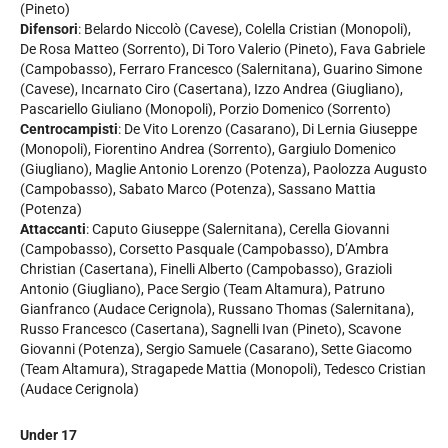
(Pineto)
Difensori
: Belardo Niccolò (Cavese), Colella Cristian (Monopoli),
De Rosa Matteo (Sorrento), Di Toro Valerio (Pineto), Fava Gabriele
(Campobasso), Ferraro Francesco (Salernitana), Guarino Simone
(Cavese), Incarnato Ciro (Casertana), Izzo Andrea (Giugliano),
Pascariello Giuliano (Monopoli), Porzio Domenico (Sorrento)
Centrocampisti
: De Vito Lorenzo (Casarano), Di Lernia Giuseppe
(Monopoli), Fiorentino Andrea (Sorrento), Gargiulo Domenico
(Giugliano), Maglie Antonio Lorenzo (Potenza), Paolozza Augusto
(Campobasso), Sabato Marco (Potenza), Sassano Mattia
(Potenza)
Attaccanti
: Caputo Giuseppe (Salernitana), Cerella Giovanni
(Campobasso), Corsetto Pasquale (Campobasso), D’Ambra
Christian (Casertana), Finelli Alberto (Campobasso), Grazioli
Antonio (Giugliano), Pace Sergio (Team Altamura), Patruno
Gianfranco (Audace Cerignola), Russano Thomas (Salernitana),
Russo Francesco (Casertana), Sagnelli Ivan (Pineto), Scavone
Giovanni (Potenza), Sergio Samuele (Casarano), Sette Giacomo
(Team Altamura), Stragapede Mattia (Monopoli), Tedesco Cristian
(Audace Cerignola)
Under 17