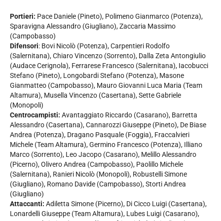
Portieri:
Pace Daniele (Pineto), Polimeno Gianmarco (Potenza),
Sparavigna Alessandro (Giugliano), Zaccaria Massimo
(Campobasso)
Difensori
: Bovi Nicolò (Potenza), Carpentieri Rodolfo
(Salernitana), Chiaro Vincenzo (Sorrento), Dalla Zeta Antongiulio
(Audace Cerignola), Ferrarese Francesco (Salernitana), Iacobucci
Stefano (Pineto), Longobardi Stefano (Potenza), Masone
Gianmatteo (Campobasso), Mauro Giovanni Luca Maria (Team
Altamura), Musella Vincenzo (Casertana), Sette Gabriele
(Monopoli)
Centrocampisti:
Avantaggiato Riccardo (Casarano), Barretta
Alessandro (Casertana), Cannarozzi Giuseppe (Pineto), De Biase
Andrea (Potenza), Dragano Pasquale (Foggia), Fraccalvieri
Michele (Team Altamura), Germino Francesco (Potenza), Illiano
Marco (Sorrento), Leo Jacopo (Casarano), Melillo Alessandro
(Picerno), Olivero Andrea (Campobasso), Paolillo Michele
(Salernitana), Ranieri Nicolò (Monopoli), Robustelli Simone
(Giugliano), Romano Davide (Campobasso), Storti Andrea
(Giugliano)
Attaccanti:
Adiletta Simone (Picerno), Di Cicco Luigi (Casertana),
Lonardelli Giuseppe (Team Altamura), Lubes Luigi (Casarano),