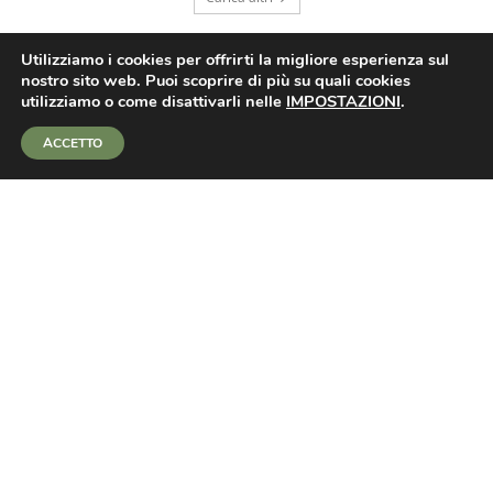
Utilizziamo i cookies per offrirti la migliore esperienza sul
nostro sito web. Puoi scoprire di più su quali cookies
utilizziamo o come disattivarli nelle
IMPOSTAZIONI
.
ACCETTO
CHI SIAMO
Calcio Giovanile Sicilia è un blog sportivo. Calcio Giovanile
Regionale e Nazionale, Sport, News, Informazione.
Contattaci:
info@calciogiovanilesicilia.it