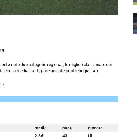
19.
osto nelle due categorie regionali, le migliori classificate dei
a con la media punti, gare giocate-punti conquistati.
he.
media
punti
giocate
2.86
43
15