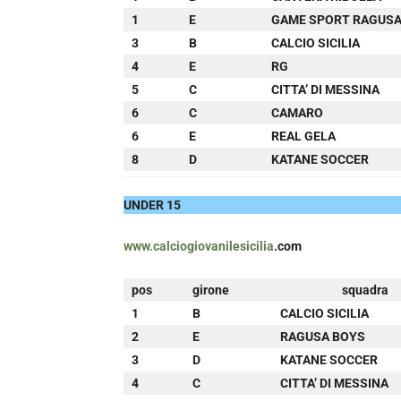
1
E
GAME SPORT RAGUS
3
B
CALCIO SICILIA
4
E
RG
5
C
CITTA’ DI MESSINA
6
C
CAMARO
6
E
REAL GELA
8
D
KATANE SOCCER
UNDER 15
www.calciogiovanilesicilia
.com
pos
girone
squadra
1
B
CALCIO SICILIA
2
E
RAGUSA BOYS
3
D
KATANE SOCCER
4
C
CITTA’ DI MESSINA