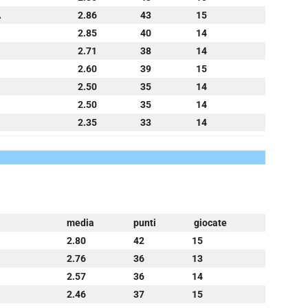
A
2.86
43
15
2.85
40
14
2.71
38
14
2.60
39
15
2.50
35
14
2.50
35
14
2.35
33
14
media
punti
giocate
2.80
42
15
2.76
36
13
2.57
36
14
2.46
37
15