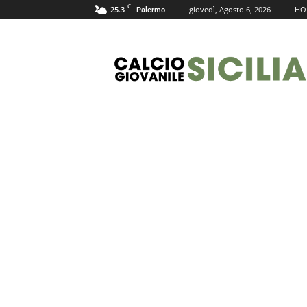
C
25.3
giovedì, Agosto 6, 2026
HO
Palermo
Calcio
Giovanile
Sicilia