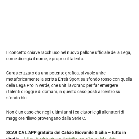
Il concetto chiave racchiuso nel nuovo pallone ufficiale della Lega,
come dice già il nome, è proprio il talento.
Caratterizzato da una potente grafica, si vuole unire
metaforicamente la scritta Erreà Sport su sfondo rosso con quella
della Lega Pro in verde, che uniti lavorano per far emergere
i talenti di oggi e di domani, in questo caso posti al centro su
sfondo blu.
Non è un caso che negli ultimi anni i calciatori e gli allenatori di
maggiore rilievo provengano dalla Serie C.
SCARICA L’APP gratuita del Calcio Giovanile Sicilia – tutto in
diretta
–
https://calciogiovanilesicilia.com/lapp-del-calcio-