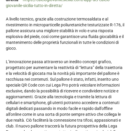
giovanile-sicilia-tutto-in-diretta/
A livello tecnico, grazie alla costruzione termosaldata e al
rivestimento in microparticelle poliuretaniche testurizzate R-176, il
pallone assicura una migliore stabilità in volo e una risposta
esplosiva del piede, così come garantisce una fluida giocabilità e il
mantenimento delle proprietà funzionali in tutte le condizioni di
gioco.
L’innovazione passa attraverso un inedito concept grafico,
progettato per aumentare la reattività di “lettura” della traiettoria
e la velocità di giocata ma la novità più importante del pallone è
racchiusa nei contenuti. Sul pallone è stato, infatti, inserito uno
speciale QR Code con cui Lega Pro potrà veicolare informazioni
esclusive, dando la possibilità di ricevere e condividere notizie e
aggiornamenti. Grazie alla tecnologia e tramite la lettura di
cellulari e smartphone, gli utenti potranno accedere a contenuti
digitali dedicati passando in modo facile e rapido dall’offline
all’online come in una sorta di ponte sempre attivo che collega le
due realtà. Ciò faciliterà la connessione tra tifosi, appassionati e
club. Il nuovo pallone traccerà la futura prospettiva della Lega