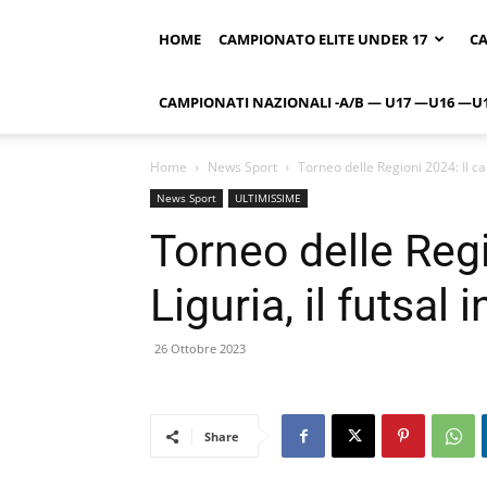
HOME
CAMPIONATO ELITE UNDER 17
CA
CAMPIONATI NAZIONALI -A/B — U17 —U16 —U
Home
News Sport
Torneo delle Regioni 2024: Il calc
News Sport
ULTIMISSIME
Torneo delle Regi
Liguria, il futsal 
26 Ottobre 2023
Share