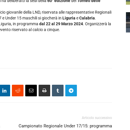
i ha deliberato la sedi della
60° edizione
del
Torneo delle
io giovanile della LND, riservata alle rappresentative Regionali
7 e Under 15 maschili si giocherà in
Liguria
e
Calabria
.
 Liguria, in programma
dal 22 al 29 Marzo 2024
. Organizzerà la
evento riservato al calcio a cinque.
Articolo successivo
a
Campionato Regionale Under 17/15: programma