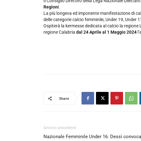
Il Consiglio Direttivo della Lega Nazionale Dilettant
Regioni
.
La più longeva ed imponente manifestazione di calc
delle categorie calcio femminile, Under 19, Under 1
Ospiterà la kermesse dedicata al calcio la regione
regione Calabria
dal 24 Aprile al 1 Maggio 2024
l’
Share
Articolo precedente
Nazionale Femminile Under 16: Dessì convoc