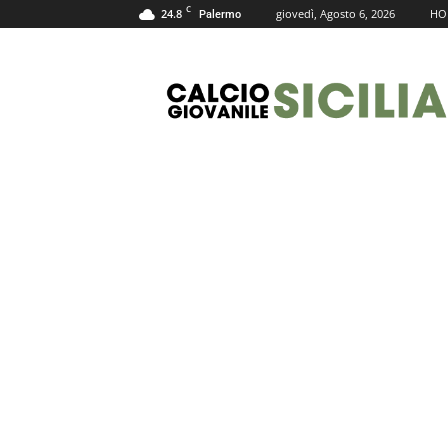
C
24.8
giovedì, Agosto 6, 2026
HO
Palermo
Calcio
Giovanile
Sicilia