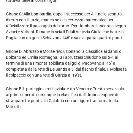
tuttavia tiene in corsa i liguri.
Girone C: Alla Lombardia, dopo il successo per 4-1 nello scontro
diretto con il Lazio, manca solo la certezza matematica per
ufficializzare il passaggio del turno. Per i lombardi ancora a segno
Avinci e Vairani. Rimane in scia il Friuli Venezia Giulia che batte la
Puglia con un gol di Schiavon al 46’ e sale a quota quattro punti.
Girone D: Abruzzo e Molise rivoluzionano la classifica ai danni di
Bolzano ed Emilia Romagna. Gli abruzzesi chiudono sul 2-1 al
termine di una rimonta sobillata dal gol di Padovano al 45’ e
completata dalla rete di De Santis a 5’ dal fischio finale. Il Molise fa
il colpaccio con una rete di Garzia al 19’st.
Girone E: Il pareggio a reti inviolate tra Veneto e Trento serve solo
ai primi superati comunque in classifica dall’Umbria capace di
strappare tre punti alla Calabria con un rigore trasformato da
Mariotti.