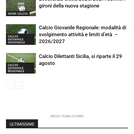
gironi della nuova stagione
NEWS CALCIO
Calcio Giovanile Regionale: modalità di
svolgimento attività e limiti d’età –
CALCIO
GIOVANILE
2026/2027
NAZIONALE
Calcio Dilettanti Sicilia, si riparte il 29
agosto
CALCIO
GIOVANILE
REGIONALE
SPAZIO PUBBLICITARIO
ULTIMISSIME