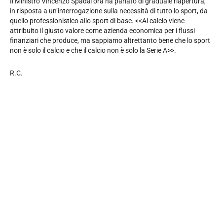
Il Ministro Vincenzo Spadafora ha parlato di graduale riapertura,
in risposta a un’interrogazione sulla necessità di tutto lo sport, da
quello professionistico allo sport di base. <<Al calcio viene
attribuito il giusto valore come azienda economica per i flussi
finanziari che produce, ma sappiamo altrettanto bene che lo sport
non è solo il calcio e che il calcio non è solo la Serie A>>.
R.C.