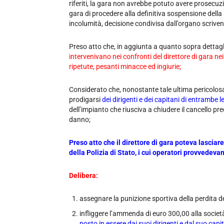
riferiti, la gara non avrebbe potuto avere prosecuz
gara di procedere alla definitiva sospensione della
incolumità, decisione condivisa dall’organo scriven
Preso atto che, in aggiunta a quanto sopra dettag
intervenivano nei confronti del direttore di gara nei
ripetute, pesanti minacce ed ingiurie;
Considerato che, nonostante tale ultima pericolosa i
prodigarsi
dei dirigenti e
dei capitani di entrambe l
dell’impianto che riusciva a chiudere il cancello pr
danno;
Preso atto che il direttore di gara poteva lasciare
della Polizia di Stato, i cui operatori provvedevan
Delibera:
assegnare la punizione sportiva della perdita d
infliggere l’ammenda di euro 300,00 alla societ
posto in essere dai suoi dirigenti e dal suo capi