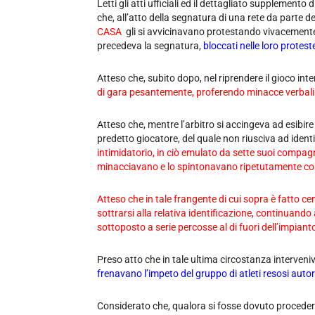
Letti gli atti ufficiali ed il dettagliato supplemento 
che, all’atto della segnatura di una rete da parte de
CASA
gli si avvicinavano protestando vivacemente 
precedeva la segnatura,
bloccati nelle loro protest
Atteso che, subito dopo, nel riprendere il gioco inte
di gara pesantemente, proferendo minacce verbali d
Atteso che, mentre l’arbitro si accingeva ad esibire i
predetto giocatore, del quale non riusciva ad identi
intimidatorio, in ciò emulato da sette suoi compagn
minacciavano e lo spintonavano ripetutamente con
Atteso che in tale frangente di cui sopra è fatto ce
sottrarsi alla relativa identificazione, continuando
sottoposto a serie percosse al di fuori dell’impianto
Preso atto che in tale ultima circostanza interven
frenavano l’impeto del gruppo di atleti resosi autore
Considerato che, qualora si fosse dovuto procedere a