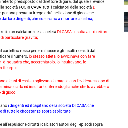
di referto predisposto dal direttore di gara, dal quale si evince
lla società
FUORI CASA
tutti i calciatori della società
DI
per una presunta irregolarità nell’azione di gioco che
e dai loro dirigenti, che riuscivano a riportare la calma;
rrotto un calciatore della società
DI CASA
insultava il direttore
i particolare gravità;
l cartellino rosso per le minacce e gli insulti ricevuti dal
ficare il numero,
lo stesso atleta lo avvicinava con fare
i di squadra che, accerchiatolo, lo insultavano, lo
 il corpo;
nno alcuni di essi si toglievano la maglia con l’evidente scopo di
 a minacciarlo ed insultarlo, riferendogli anche che lo avrebbero
 di gioco;
ivano
i dirigenti ed il capitano della società DI CASA che
 di tutte le circostanze sopra esplicitate;
ll’espulsione di tutti i calciatori autori degli episodi sopra