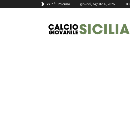
C
27.7
giovedì, Agosto 6, 2026
HO
Palermo
Calcio
Giovanile
Sicilia