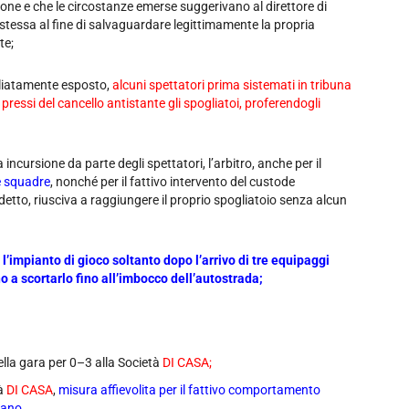
ione e che le circostanze emerse suggerivano al direttore di
 stessa al fine di salvaguardare legittimamente la propria
te;
liatamente esposto,
alcuni spettatori prima sistemati in tribuna
 pressi del cancello antistante gli spogliatoi, proferendogli
ncursione da parte degli spettatori, l’arbitro, anche per il
e squadre
, nonché per il fattivo intervento del custode
edetto, riusciva a raggiungere il proprio spogliatoio senza alcun
 l’impianto di gioco soltanto dopo l’arrivo di tre equipaggi
o a scortarlo fino all’imbocco dell’auto­strada;
ella gara per 0–3 alla Società
DI CASA;
à
DI CASA
,
misura affievolita per il fattivo comportamento
tano.