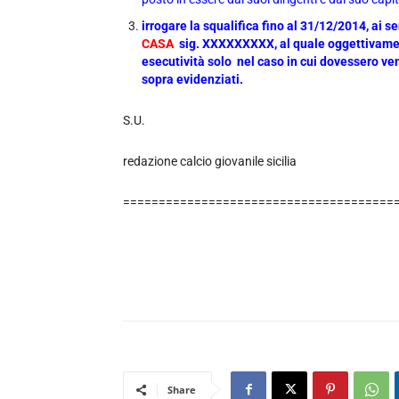
irrogare la squalifica fino al 31/12/2014, ai se
CASA
sig. XXXXXXXXX, al quale oggettivament
esecutività solo nel caso in cui dovessero ven
sopra evidenziati.
S.U.
redazione calcio giovanile sicilia
======================================
Share