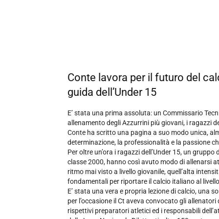
Conte lavora per il futuro del calc
guida dell’Under 15
E’ stata una prima assoluta: un Commissario Tecnico
allenamento degli Azzurrini più giovani, i ragazzi d
Conte ha scritto una pagina a suo modo unica, almen
determinazione, la professionalità e la passione c
Per oltre un’ora i ragazzi dell’Under 15, un gruppo d
classe 2000, hanno così avuto modo di allenarsi at
ritmo mai visto a livello giovanile, quell’alta inte
fondamentali per riportare il calcio italiano al livel
E’ stata una vera e propria lezione di calcio, una 
per l’occasione il Ct aveva convocato gli allenatori d
rispettivi preparatori atletici ed i responsabili dell’