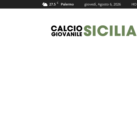
C
27.5
giovedì, Agosto 6, 2026
HO
Palermo
Calcio
Giovanile
Sicilia