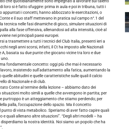
nisti che quotidianamente sono impegnati a lavorare sui talenti
loro si è fatto sfuggire: prima in aula e poi in tribuna, tutti i
sono appuntati i concetti, hanno abbozzato le esercitazioni, o
onte e il suo staff mettevano in pratica sul campo n°.1 del
la tecnica nelle fasi dinamiche di gioco, simulare situazioni di
alla alla fase offensiva, allenandosi ad alta intensità, cioè al
viene nei principali paesi europei.
a trasmettere a tutti i tecnici del Club Italia, presenti ieri a
hi negli anni scorsi, infatti, il Ct ha imposto alle Nazionali
ale A, basata su due punte che giocano vicine tra loro e due
o uno.
ce ma fondamentale concetto: oggi più che mai è necessario
l lavoro, insistendo sull’adattamento alla fatica, aumentando la
uelle abitudini e quelle caratteristiche sulle quali il calcio
vello di Nazionale e di club.
tato Conte al termine della lezione – abbiamo dato dei
n situazioni molto simili a quelle che avvengono in partita; per
 che purtroppo è un atteggiamento che stiamo perdendo; per
della palla, l’occupazione dello spazio. Ma il concetto
 punto di vista metabolico. Speriamo di aver fatto capire quali
o e quali allenano altre situazioni”. “Degli altri modelli – ha
 disperdiamo la nostra identità. N
oi siamo un popolo che ha
”.