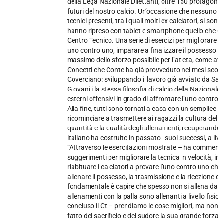
della Lega Nazionale Dilettanti, oltre 150 protago
futuri del nostro calcio. Un’occasione che nessuno di 
tecnici presenti, tra i quali molti ex calciatori, si 
hanno ripreso con tablet e smartphone quello che C
Centro Tecnico. Una serie di esercizi per migliorare 
uno contro uno, imparare a finalizzare il possesso p
massimo dello sforzo possibile per l’atleta, come av
Concetti che Conte ha già provveduto nei mesi scorsi 
Coverciano: sviluppando il lavoro già avviato da Sacc
Giovanili la stessa filosofia di calcio della Nazion
esterni offensivi in grado di affrontare l’uno contr
Alla fine, tutti sono tornati a casa con un sempli
ricominciare a trasmettere ai ragazzi la cultura de
quantità e la qualità degli allenamenti, recuperando q
italiano ha costruito in passato i suoi successi, a li
“Attraverso le esercitazioni mostrate – ha commen
suggerimenti per migliorare la tecnica in velocità, i
riabituare i calciatori a provare l’uno contro uno
allenare il possesso, la trasmissione e la ricezione 
fondamentale è capire che spesso non si allena dal
allenamenti con la palla sono allenanti a livello fisic
concluso il Ct – prendiamo le cose migliori, ma non
fatto del sacrificio e del sudore la sua grande forza