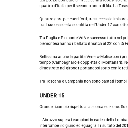
tempo. La Lombardia invece centra l’obiettivo che
quattro d’Italia per il secondo anno di fila. La Tos
Quattro gare per cuori forti, tre successi di misura 
tra il successo e la sconfitta nell’Under 17 con ot
Tra Puglia e Piemonte VdA è successo tutto nel primo
piemontesi hanno ribaltato il match al 22’ con Di 
Bellissima anche la partita Veneto-Molise con i pr
tempo (Campagnaro e doppietta di Montanari). Nell
dimostrato nel girone riportandosi sotto con le ret
Tra Toscana e Campania non sono bastati i tempi reg
UNDER 15
Grande ricambio rispetto alla scorsa edizione. Su qu
L’Abruzzo supera i campioni in carica della Lomba
interrompe il digiuno ed eguaglia il risultato del 20