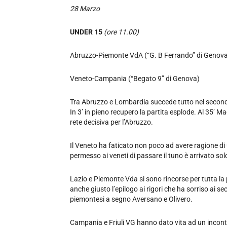
28 Marzo
UNDER 15
(ore 11.00)
Abruzzo-Piemonte VdA (“G. B Ferrando” di Genov
Veneto-Campania (“Begato 9” di Genova)
Tra Abruzzo e Lombardia succede tutto nel second
In 3’ in pieno recupero la partita esplode. Al 35’ M
rete decisiva per l’Abruzzo.
Il Veneto ha faticato non poco ad avere ragione di
permesso ai veneti di passare il tuno è arrivato sol
Lazio e Piemonte Vda si sono rincorse per tutta la 
anche giusto l’epilogo ai rigori che ha sorriso ai sec
piemontesi a segno Aversano e Olivero.
Campania e Friuli VG hanno dato vita ad un incont