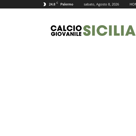
C
24.8
sabato, Agosto 8, 2026
HO
Palermo
Calcio
Giovanile
Sicilia