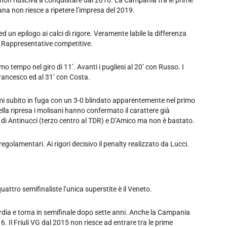
 non riusciva a conquistare dal 2016. La Campania tra le prime
cana non riesce a ripetere l’impresa del 2019.
ed un epilogo ai calci di rigore. Veramente labile la differenza
to Rappresentative competitive.
 tempo nel giro di 11’. Avanti i pugliesi al 20’ con Russo. I
Francesco ed al 31’ con Costa.
imi subito in fuga con un 3-0 blindato apparentemente nel primo
a ripresa i molisani hanno confermato il carattere già
i di Antinucci (terzo centro al TDR) e D’Amico ma non è bastato.
olamentari. Ai rigori decisivo il penalty realizzato da Lucci.
attro semifinaliste l’unica superstite è il Veneto.
rdia e torna in semifinale dopo sette anni. Anche la Campania
16. Il Friuli VG dal 2015 non riesce ad entrare tra le prime