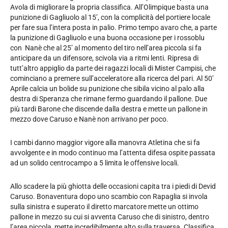
Avola di migliorare la propria classifica. All’Olimpique basta una
punizione di Gagliuolo al 15’, con la complicità del portiere locale
per fare sua l’intera posta in palio. Primo tempo avaro che, a parte
la punizione di Gagliuolo e una buona occasione per i rossoblu
con Nanè che al 25’ al momento del tiro nell’area piccola si fa
anticipare da un difensore, scivola via a ritmi lenti. Ripresa di
tutt’altro appiglio da parte dei ragazzi locali di Mister Campisi, che
cominciano a premere sull’acceleratore alla ricerca del pari. Al 50’
Aprile calcia un bolide su punizione che sibila vicino al palo alla
destra di Speranza che rimane fermo guardando il pallone. Due
più tardi Barone che discende dalla destra e mette un pallone in
mezzo dove Caruso e Nanè non arrivano per poco.
I cambi danno maggior vigore alla manovra Atletina che si fa
avvolgente e in modo continuo ma l’attenta difesa ospite passata
ad un solido centrocampo a 5 limita le offensive locali.
Allo scadere la più ghiotta delle occasioni capita tra i piedi di Devid
Caruso. Bonaventura dopo uno scambio con Rapaglia si invola
sulla sinistra e superato il diretto marcatore mette un ottimo
pallone in mezzo su cui si avventa Caruso che di sinistro, dentro
l’area piccola, mette incredibilmente alto sulla traversa. Classifica