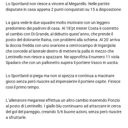
Lo Sportland non riesce a vincere al Megarello. Nelle partite
disputate in casa appena 2 punti conquistati su 15 a disposizione.
La gara vede le due squadre molto motivate con un leggero
predominio dei padroni di casa. Al 18’pt mister Costa è costretto
al cambio con Di Grande, al debutto quest’anno, che prende il
posto del dolorante Raina, con problemi alla schiena. Al 20′ arriva
la doccia fredda con uno svarione a centrocampo di Ingargiola
che concede al laterale destro di mettere la palla in mezzo che
Lentinello non riesce a spazzare. Ne approfitta il numero 11 viola
Spadaro che con un pallonetto supera il portiere Vasco in uscita.
Lo Sportland si piega ma non si spezza e continua a macinare
gioco senza però riuscire ad impensierire il portiere ospite. Finisce
cosi il primo tempo.
L’allenatore megarese effettua un altro cambio inserendo Ponzio
al posto di Lentinello. I giallo blu continuano ad attaccare in cerca
del gol del pareggio, creando 5/6 buone azioni, senza però riuscire
a sfruttarle.