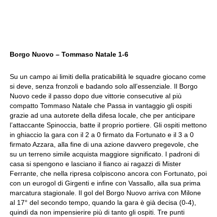
Borgo Nuovo – Tommaso Natale 1-6
Su un campo ai limiti della praticabilità le squadre giocano come
si deve, senza fronzoli e badando solo all’essenziale. Il Borgo
Nuovo cede il passo dopo due vittorie consecutive al più
compatto Tommaso Natale che Passa in vantaggio gli ospiti
grazie ad una autorete della difesa locale, che per anticipare
l’attaccante Spinoccia, batte il proprio portiere. Gli ospiti mettono
in ghiaccio la gara con il 2 a 0 firmato da Fortunato e il 3 a 0
firmato Azzara, alla fine di una azione davvero pregevole, che
su un terreno simile acquista maggiore significato. I padroni di
casa si spengono e lasciano il fianco ai ragazzi di Mister
Ferrante, che nella ripresa colpiscono ancora con Fortunato, poi
con un eurogol di Girgenti e infine con Vassallo, alla sua prima
marcatura stagionale. Il gol del Borgo Nuovo arriva con Milone
al 17° del secondo tempo, quando la gara è già decisa (0-4),
quindi da non impensierire più di tanto gli ospiti.
Tre punti