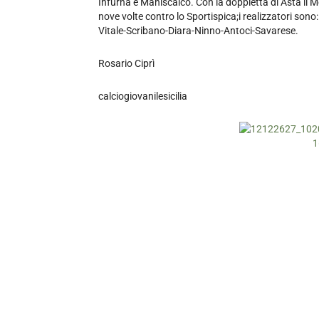
Infurna e Maniscalco. Con la doppietta di Asta il 
nove volte contro lo Sportispica;i realizzatori sono
Vitale-Scribano-Diara-Ninno-Antoci-Savarese.
Rosario Ciprì
calciogiovanilesicilia