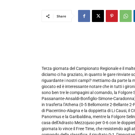
Share
Terza giornata del Campionato Regionale e il malt
diciamo ci ha graziato, in quanto le gare rinviate 
riguardante i nostri campi? mettiamo da parte la 
giocato ed è interessante notare che in tutti i giro
sono ben tre le compagini al comando, la Folgore Se
Passanante-Ansaldi-Bonfiglio-Simone-Caradonna) 
in trasferta l’Athena (0-5 Bellomonte 2-Bellante 2-Po
di Piacentino-Alagna e la doppietta di Li Causi, il 
Panormus e la Garibaldina, mentre la Folgore Selin
casa dell’Adrasto Mezzojuso per 0-6 con le doppiet
giornata lo vince il Free Time, che resistendo agli att
comando della classifica; il risultato 0-1, l’importa