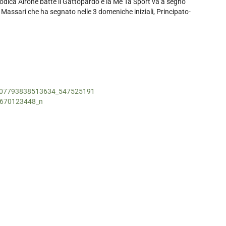
Modica Airone batte il Gattopardo e la Me Ta Sport va a segno
: Massari che ha segnato nelle 3 domeniche iniziali, Principato-