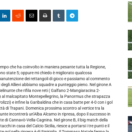
empo che ha coinvolto in maniera pesante tutta la Regione,
sono state 5; oppure mi chiedo è migliorato qualcosa
manutenzione dei rettangoli di gioco e passiamo al commento
ni degli Allievi abbiamo squadre a punteggio pieno. Nel girone A
linunte che rifila nove reti ( Galfano 2-Mangiaracina 2-
al malcapitato Montepellegrino, la Panormus che strapazza
lizzi) e infine la Garibaldina che in casa batte per 4-0 con i gol
Città di Trapani. Domenica prossima scontro al vertice tra la
unte incontrerà un’Alba Alcamo in ripresa, dopo il successo in
te di Cannavò-Vella-Cagnina. Nel girone B, il big match della
acchi in casa del Calcio Sicilia, riesce a portarsi i tre punti e il
nte gol nella ripresa è di Smiriglia. Il Tommaso Natale ferma la