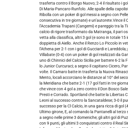
trasferta contro il Borgo Nuovo; 2-4 il risultato i gol
Di Maria-Pancaro-Runfolo. Alle spalle della capoli
Ribolla con un poker di gol messi a segno con Pelle
consecutiva in tre giornate) e un’autorete.Vince i
l’Accademia Trapani (Cangemi) e pareggio tra la Ti
calcio di rigore trasformato da Matranga, il pari os
vetta alla classifica, altri 3 gol (e sono in totale 15
doppietta di Aiello. Anche il Renzo Lo Piccolo in v
l’Athena per 2-1 con i gol di Gucciardi e Lareddola; 
Villabate (0-4) con un poker di gol realizzati da G
uno di Chinnici del Calcio Sicilia per battere 6-2 l
lo Junior Curcuraci; a segno il capitano Cicero, Pa
volte. Il Camaro batte in trasferta la Nuova Rinas
Mento, locali accorciano le distanze al 10° del se
la Meridiana che batte 2-1 (17 gol fatti in tre giorna
che vince con 4 gol a zero contro il Don Bosco Sal
Presti e Corrado. Sportland che batte la Libertas 
Leoni al successo contro la Sancataldese; 3-0 il pu
successo per la Cl Calcio, in una gara ricca di gol (4
Ultimo girone, E, al comando la Pantanelli al terzo
a segno nelle prime 3 domeniche; gli altri gol di P
con 9 punti, gli ultimi 3 conquistati contro il Real S