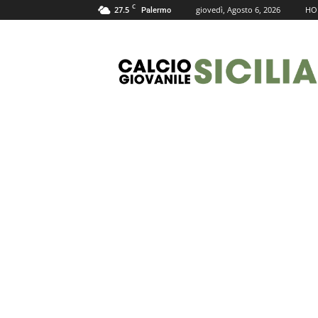
C
27.5
giovedì, Agosto 6, 2026
HO
Palermo
Calcio
Giovanile
Sicilia