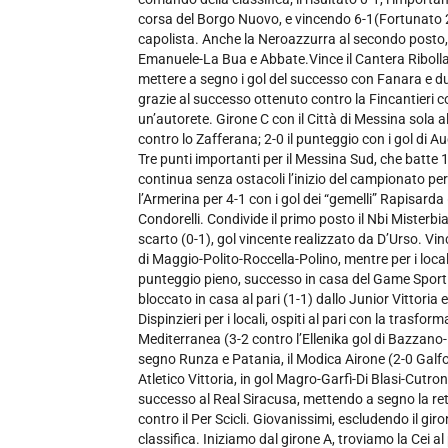
corsa del Borgo Nuovo, e vincendo 6-1(Fortunato 2-A
capolista. Anche la Neroazzurra al secondo posto, ba
Emanuele-La Bua e Abbate.Vince il Cantera Ribolla 
mettere a segno i gol del successo con Fanara e due 
grazie al successo ottenuto contro la Fincantieri 
un’autorete. Girone C con il Città di Messina sola
contro lo Zafferana; 2-0 il punteggio con i gol di A
Tre punti importanti per il Messina Sud, che batte 1
continua senza ostacoli l’inizio del campionato pe
l’Armerina per 4-1 con i gol dei “gemelli” Rapisard
Condorelli. Condivide il primo posto il Nbi Misterbi
scarto (0-1), gol vincente realizzato da D’Urso. Vin
di Maggio-Polito-Roccella-Polino, mentre per i loca
punteggio pieno, successo in casa del Game Sport R
bloccato in casa al pari (1-1) dallo Junior Vittori
Dispinzieri per i locali, ospiti al pari con la trasfo
Mediterranea (3-2 contro l’Ellenika gol di Bazzano
segno Runza e Patania, il Modica Airone (2-0 Galfo
Atletico Vittoria, in gol Magro-Garfì-Di Blasi-Cutron
successo al Real Siracusa, mettendo a segno la rete 
contro il Per Scicli. Giovanissimi, escludendo il 
classifica. Iniziamo dal girone A, troviamo la Cei a