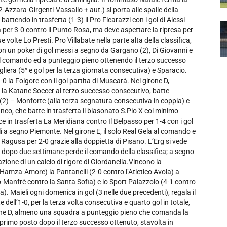
zzara-Girgenti-Vassallo + aut.) si porta alle spalle della
ttendo in trasferta (1-3) il Pro Ficarazzi con i gol di Alessi
per 3-0 contro il Punto Rosa, ma deve aspettare la ripresa per
volte Lo Presti. Pro Villabate nella parte alta della classifica,
con un poker di gol messi a segno da Gargano (2), Di Giovanni e
 al comando ed a punteggio pieno ottenendo il terzo successo
ugliera (5° e gol per la terza giornata consecutiva) e Sparacio.
-0 la Folgore con il gol partita di Muscarà. Nel girone D,
r la Katane Soccer al terzo successo consecutivo, batte
a (2) – Monforte (alla terza segnatura consecutiva in coppia) e
anco, che batte in trasferta il blasonato S.Pio X col minimo
ce in trasferta La Meridiana contro Il Belpasso per 1-4 con i gol
li a segno Piemonte. Nel girone E, il solo Real Gela al comando e
agusa per 2-0 grazie alla doppietta di Pisano. L’Erg si vede
a e dopo due settimane perde il comando della classifica; a segno
rmazione di un calcio di rigore di Giordanella.Vincono la
-Hamza-Amore) la Pantanelli (2-0 contro l’Atletico Avola) a
-Manfrè contro la Santa Sofia) e lo Sport Palazzolo (4-1 contro
a). Maieli ogni domenica in gol (3 nelle due precedenti), regala il
dell’1-0, per la terza volta consecutiva e quarto gol in totale,
girone D, almeno una squadra a punteggio pieno che comanda la
l primo posto dopo il terzo successo ottenuto, stavolta in