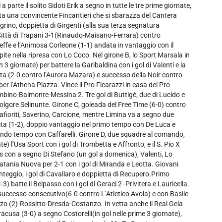
 a parte il solito Sidoti Erik a segno in tutte le tre prime giornate,
sta una convincente Fincantieri che si sbarazza del Cantera
grino, doppietta di Girgenti (alla sua terza segnatura
l Città di Trapani 3-1(Rinaudo-Maisano-Ferrara) contro
effe e l’Animosa Corleone (1-1) andata in vantaggio con il
pite nella ripresa con Lo Coco. Nel girone B, lo Sport Marsala in
 in 3 giornate) per battere la Garibaldina con i gol di Valenti e la
etta (2-0 contro l’Aurora Mazara) e successo della Noir contro
per l’Athena Piazza. Vince il Pro Ficarazzi in casa del Pro
ambino-Baimonte-Messina 2. Tre gol di Buttigè, due di Lucido e
a Folgore Selinunte. Girone C, goleada del Free Time (6-0) contro
rafioriti, Saverino, Carcione, mentre Limina va a segno due
cita (1-2), doppio vantaggio nel primo tempo con De Luca e
condo tempo con Caffarelli. Girone D, due squadre al comando,
te) l’Usa Sport con i gol di Trombetta e Affronto, e il S. Pio X
es con a segno Di Stefano (un gol a domenica), Valenti, Lo
Catania Nuova per 2-1 con i gol di Miranda e Leotta. Giovani
nteggio, i gol di Cavallaro e doppietta di Recupero.Primo
-3) batte il Belpasso con i gol di Geraci 2 -Privitera e Lauricella.
 successo consecutivo(6-0 contro L’Atletico Avola) e con Basile
uzzo (2)-Rossitto-Dresda-Costanzo. In vetta anche il Real Gela
iracusa (3-0) a segno Costorelli(in gol nelle prime 3 giornate),