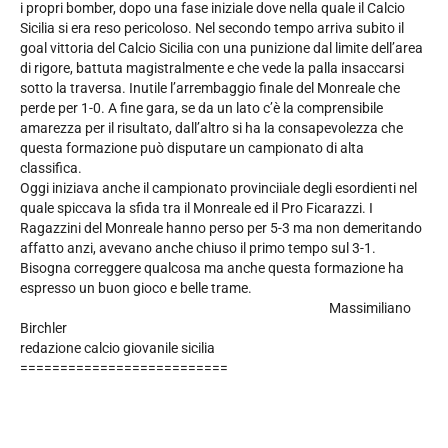
i propri bomber, dopo una fase iniziale dove nella quale il Calcio
Sicilia si era reso pericoloso. Nel secondo tempo arriva subito il
goal vittoria del Calcio Sicilia con una punizione dal limite dell’area
di rigore, battuta magistralmente e che vede la palla insaccarsi
sotto la traversa. Inutile l’arrembaggio finale del Monreale che
perde per 1-0. A fine gara, se da un lato c’è la comprensibile
amarezza per il risultato, dall’altro si ha la consapevolezza che
questa formazione può disputare un campionato di alta
classifica.
Oggi iniziava anche il campionato provinciiale degli esordienti nel
quale spiccava la sfida tra il Monreale ed il Pro Ficarazzi. I
Ragazzini del Monreale hanno perso per 5-3 ma non demeritando
affatto anzi, avevano anche chiuso il primo tempo sul 3-1.
Bisogna correggere qualcosa ma anche questa formazione ha
espresso un buon gioco e belle trame.
Massimiliano
Birchler
redazione calcio giovanile sicilia
==========================