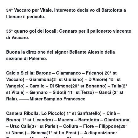
34° Vaccaro per Vitale, intervento decisivo di Bartolotta a
liberare il pericolo.
35° quarto gol dei locali: Gennaro per il pallonetto vincente
di Vaccaro.
Buona la direzione del signor Bellante Alessio della
sezione di Palermo.
Calcio Sicilia: Barone – Giammanco – Fricano( 20° st
Vaccaro) – Giammona(2° st Giuliano) – D’Amore( 15° st
Vangelo) – Carollo – Di Simone(20° st Bonanno) – Talia(2°
st Vitale) – Gennaro – Sidoti( 11° st Terzo) – Ganci (2° st
Raia). ——-Mister Sampino Francesco
Cantera Ribolla: Lo Piccolo( 1° st Sanfratello) – Cinà –
Bruno( 1° st Licandro) – Mucera – Bartolotta – Gianfortuna
– Urso Calè(37° st Parisi) – Collura – Fiore – Filippone(20°
st Nomel) – Somma(1° st Lo Presti) – A disposizione: