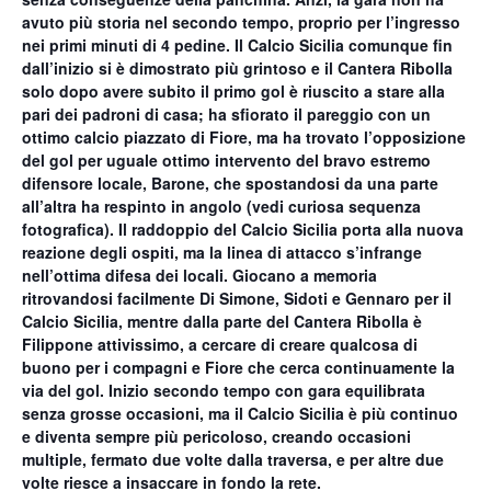
avuto più storia nel secondo tempo, proprio per l’ingresso
nei primi minuti di 4 pedine. Il Calcio Sicilia comunque fin
dall’inizio si è dimostrato più grintoso e il Cantera Ribolla
solo dopo avere subito il primo gol è riuscito a stare alla
pari dei padroni di casa; ha sfiorato il pareggio con un
ottimo calcio piazzato di Fiore, ma ha trovato l’opposizione
del gol per uguale ottimo intervento del bravo estremo
difensore locale, Barone, che spostandosi da una parte
all’altra ha respinto in angolo (vedi curiosa sequenza
fotografica). Il raddoppio del Calcio Sicilia porta alla nuova
reazione degli ospiti, ma la linea di attacco s’infrange
nell’ottima difesa dei locali. Giocano a memoria
ritrovandosi facilmente Di Simone, Sidoti e Gennaro per il
Calcio Sicilia, mentre dalla parte del Cantera Ribolla è
Filippone attivissimo, a cercare di creare qualcosa di
buono per i compagni e Fiore che cerca continuamente la
via del gol. Inizio secondo tempo con gara equilibrata
senza grosse occasioni, ma il Calcio Sicilia è più continuo
e diventa sempre più pericoloso, creando occasioni
multiple, fermato due volte dalla traversa, e per altre due
volte riesce a insaccare in fondo la rete.