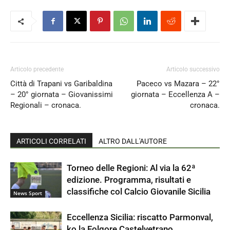
Articolo precedente
Articolo successivo
Città di Trapani vs Garibaldina
Paceco vs Mazara – 22°
– 20° giornata – Giovanissimi
giornata – Eccellenza A –
Regionali – cronaca.
cronaca.
ARTICOLI CORRELATI
ALTRO DALL'AUTORE
Torneo delle Regioni: Al via la 62ª
edizione. Programma, risultati e
classifiche col Calcio Giovanile Sicilia
News Sport
Eccellenza Sicilia: riscatto Parmonval,
ko la Folgore Castelvetrano