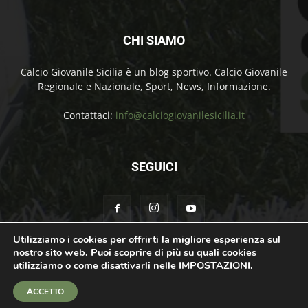
CHI SIAMO
Calcio Giovanile Sicilia è un blog sportivo. Calcio Giovanile
Regionale e Nazionale, Sport, News, Informazione.
Contattaci:
info@calciogiovanilesicilia.it
SEGUICI
Utilizziamo i cookies per offrirti la migliore esperienza sul
nostro sito web. Puoi scoprire di più su quali cookies
Chi Siamo
Contatti
Cookie Policy
Privacy Policy
utilizziamo o come disattivarli nelle
IMPOSTAZIONI
.
© Calcio Giovanile Sicilia Copyright by Rosolino Ciprì | Support by
Teroro
ACCETTO
Agency