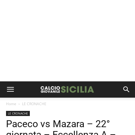
Home
LE CRONACHE
LE CRONACHE
Paceco vs Mazara – 22°
giornata – Eccellenza A –