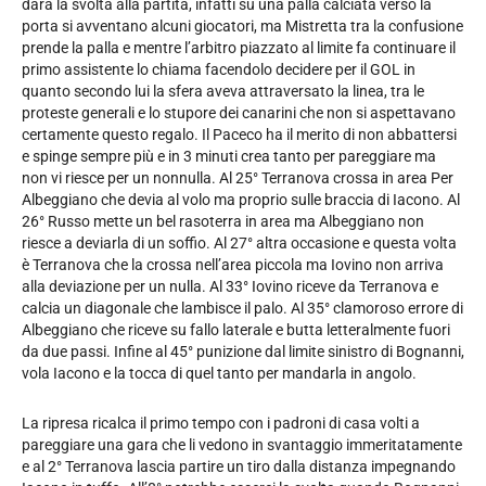
darà la svolta alla partita, infatti su una palla calciata verso la
porta si avventano alcuni giocatori, ma Mistretta tra la confusione
prende la palla e mentre l’arbitro piazzato al limite fa continuare il
primo assistente lo chiama facendolo decidere per il GOL in
quanto secondo lui la sfera aveva attraversato la linea, tra le
proteste generali e lo stupore dei canarini che non si aspettavano
certamente questo regalo. Il Paceco ha il merito di non abbattersi
e spinge sempre più e in 3 minuti crea tanto per pareggiare ma
non vi riesce per un nonnulla. Al 25° Terranova crossa in area Per
Albeggiano che devia al volo ma proprio sulle braccia di Iacono. Al
26° Russo mette un bel rasoterra in area ma Albeggiano non
riesce a deviarla di un soffio. Al 27° altra occasione e questa volta
è Terranova che la crossa nell’area piccola ma Iovino non arriva
alla deviazione per un nulla. Al 33° Iovino riceve da Terranova e
calcia un diagonale che lambisce il palo. Al 35° clamoroso errore di
Albeggiano che riceve su fallo laterale e butta letteralmente fuori
da due passi. Infine al 45° punizione dal limite sinistro di Bognanni,
vola Iacono e la tocca di quel tanto per mandarla in angolo.
La ripresa ricalca il primo tempo con i padroni di casa volti a
pareggiare una gara che li vedono in svantaggio immeritatamente
e al 2° Terranova lascia partire un tiro dalla distanza impegnando