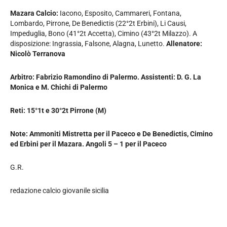
Mazara Calcio:
Iacono, Esposito, Cammareri, Fontana,
Lombardo, Pirrone, De Benedictis (22°2t Erbini), Li Causi,
Impeduglia, Bono (41°2t Accetta), Cimino (43°2t Milazzo). A
disposizione: Ingrassia, Falsone, Alagna, Lunetto.
Allenatore:
Nicolò Terranova
Arbitro: Fabrizio Ramondino di Palermo. Assistenti: D. G. La
Monica e M. Chichi di Palermo
Reti: 15°1t e 30°2t Pirrone (M)
Note: Ammoniti Mistretta per il Paceco e De Benedictis, Cimino
ed Erbini per il Mazara. Angoli 5 – 1 per il Paceco
G.R.
redazione calcio giovanile sicilia