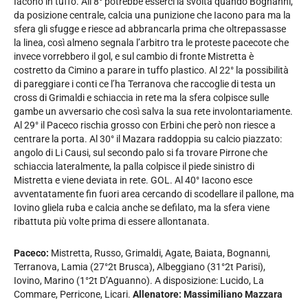
Iacono in tuffo. All’8° potrebbe esserci la svolta quando Bognanni,
da posizione centrale, calcia una punizione che Iacono para ma la
sfera gli sfugge e riesce ad abbrancarla prima che oltrepassasse
la linea, così almeno segnala l’arbitro tra le proteste pacecote che
invece vorrebbero il gol, e sul cambio di fronte Mistretta è
costretto da Cimino a parare in tuffo plastico. Al 22° la possibilità
di pareggiare i conti ce l’ha Terranova che raccoglie di testa un
cross di Grimaldi e schiaccia in rete ma la sfera colpisce sulle
gambe un avversario che così salva la sua rete involontariamente.
Al 29° il Paceco rischia grosso con Erbini che però non riesce a
centrare la porta. Al 30° il Mazara raddoppia su calcio piazzato:
angolo di Li Causi, sul secondo palo si fa trovare Pirrone che
schiaccia lateralmente, la palla colpisce il piede sinistro di
Mistretta e viene deviata in rete. GOL. Al 40° Iacono esce
avventatamente fin fuori area cercando di scodellare il pallone, ma
Iovino gliela ruba e calcia anche se defilato, ma la sfera viene
ribattuta più volte prima di essere allontanata.
Paceco:
Mistretta, Russo, Grimaldi, Agate, Baiata, Bognanni,
Terranova, Lamia (27°2t Brusca), Albeggiano (31°2t Parisi),
Iovino, Marino (1°2t D’Aguanno). A disposizione: Lucido, La
Commare, Perricone, Licari.
Allenatore: Massimiliano Mazzara