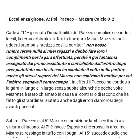
Eccellenza girone. A: Pol. Paceco – Mazara Calcio 0-2
Cade all’11^ giornata l’imbattibilità del Paceco complice secondo il
locali, la terna arbitrale e infatti a fine gara Mister Mazzara agli
addetti stampa sintetizza così la partita:
“
non posso
rimproverare nulla ai miei ragazzi e debbo fare loro i
complimenti per la gara effettuata, perché il gol fantasma
assegnato dal primo assistente e convalidato dall’arbitro dopo
aver parlottato con lo stesso ha cambiato il volto della partita;
anche gli stessi ragazzi del Mazara non capivano il motivo per cui
l’arbitro segnava il centrocampo”.
In effetti il Paceco ha condotto
la gara in lungo e in largo senza subire alcunché e poche volte
Mistretta è stato chiamato in causa al contrario di Iacono che ha
fatto gli straordinari aiutato anche dagli errori clamorosi degli
avanti pacecoti.
Subito il Paceco e al 6° Marino su punizione lambisce il palo alla
sinistra di Iacono. Al 7° è invece Esposito che crossa in area ma
Mistretta respinge in tuffo con i pugni. Al 15° succede quello che