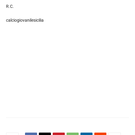
R.C.
calciogiovanilesicilia