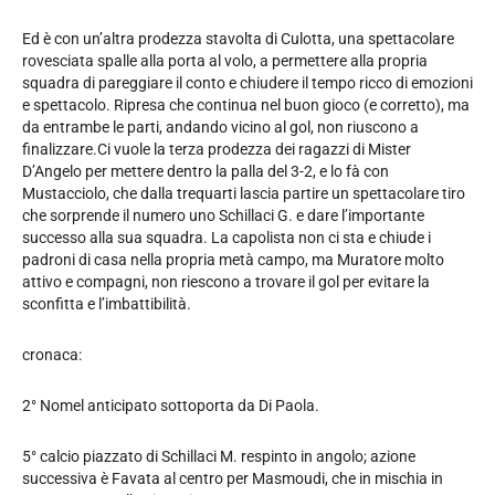
Ed è con un’altra prodezza stavolta di Culotta, una spettacolare
rovesciata spalle alla porta al volo, a permettere alla propria
squadra di pareggiare il conto e chiudere il tempo ricco di emozioni
e spettacolo. Ripresa che continua nel buon gioco (e corretto), ma
da entrambe le parti, andando vicino al gol, non riuscono a
finalizzare.Ci vuole la terza prodezza dei ragazzi di Mister
D’Angelo per mettere dentro la palla del 3-2, e lo fà con
Mustacciolo, che dalla trequarti lascia partire un spettacolare tiro
che sorprende il numero uno Schillaci G. e dare l’importante
successo alla sua squadra. La capolista non ci sta e chiude i
padroni di casa nella propria metà campo, ma Muratore molto
attivo e compagni, non riescono a trovare il gol per evitare la
sconfitta e l’imbattibilità.
cronaca:
2° Nomel anticipato sottoporta da Di Paola.
5° calcio piazzato di Schillaci M. respinto in angolo; azione
successiva è Favata al centro per Masmoudi, che in mischia in