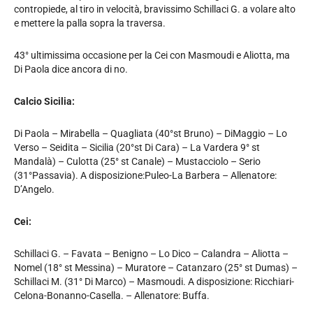
contropiede, al tiro in velocità, bravissimo Schillaci G. a volare alto
e mettere la palla sopra la traversa.
43° ultimissima occasione per la Cei con Masmoudi e Aliotta, ma
Di Paola dice ancora di no.
Calcio Sicilia:
Di Paola – Mirabella – Quagliata (40°st Bruno) – DiMaggio – Lo
Verso – Seidita – Sicilia (20°st Di Cara) – La Vardera 9° st
Mandalà) – Culotta (25° st Canale) – Mustacciolo – Serio
(31°Passavia). A disposizione:Puleo-La Barbera – Allenatore:
D’Angelo.
Cei:
Schillaci G. – Favata – Benigno – Lo Dico – Calandra – Aliotta –
Nomel (18° st Messina) – Muratore – Catanzaro (25° st Dumas) –
Schillaci M. (31° Di Marco) – Masmoudi. A disposizione: Ricchiari-
Celona-Bonanno-Casella. – Allenatore: Buffa.