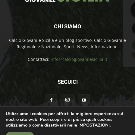
CHI SIAMO
Calcio Giovanile Sicilia è un blog sportivo. Calcio Giovanile
Regionale e Nazionale, Sport, News, Informazione.
Contattaci:
info@calciogiovanilesicilia.it
SEGUICI
Utilizziamo i cookies per offrirti la migliore esperienza sul
nostro sito web. Puoi scoprire di più su quali cookies
Chi Siamo
Contatti
Cookie Policy
Privacy Policy
utilizziamo o come disattivarli nelle
IMPOSTAZIONI
.
© Calcio Giovanile Sicilia Copyright by Rosolino Ciprì | Support by
Teroro