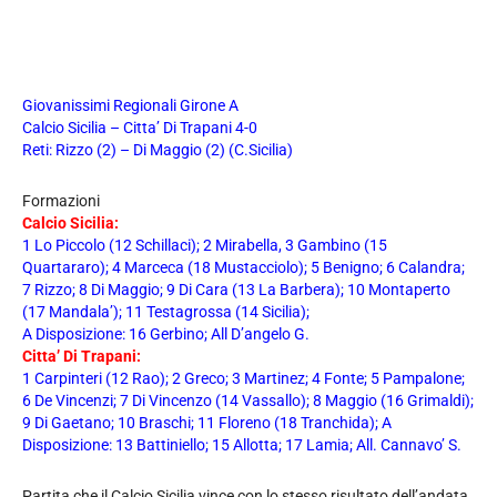
Giovanissimi Regionali Girone A
Calcio Sicilia – Citta’ Di Trapani 4-0
Reti: Rizzo (2) – Di Maggio (2) (C.Sicilia)
Formazioni
Calcio Sicilia:
1 Lo Piccolo (12 Schillaci); 2 Mirabella, 3 Gambino (15
Quartararo); 4 Marceca (18 Mustacciolo); 5 Benigno; 6 Calandra;
7 Rizzo; 8 Di Maggio; 9 Di Cara (13 La Barbera); 10 Montaperto
(17 Mandala’); 11 Testagrossa (14 Sicilia);
A Disposizione: 16 Gerbino; All D’angelo G.
Citta’ Di Trapani:
1 Carpinteri (12 Rao); 2 Greco; 3 Martinez; 4 Fonte; 5 Pampalone;
6 De Vincenzi; 7 Di Vincenzo (14 Vassallo); 8 Maggio (16 Grimaldi);
9 Di Gaetano; 10 Braschi; 11 Floreno (18 Tranchida); A
Disposizione: 13 Battiniello; 15 Allotta; 17 Lamia; All. Cannavo’ S.
Partita che il Calcio Sicilia vince con lo stesso risultato dell’andata,