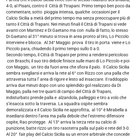
4-0, al Pisani, contro il Città di Ttrapani. Primo tempo ben poco da
commentare, sotto pioggia intensa, qualche occasioni per il
Calcio Sicilia a metà del primo tempo ma senza preoccupare più di
tanto il Città di Trapani. Nei minuti finali il Città di Trapani si vede
avanti con Martinez e Di Gaetano ma con nulla di fatto; lo stesso
Di Gaetano al 31° minuto si trova in area pronto al tiro, Lo Piccolo
interviene e blocca. Al 34° Maggio prova il tiro in porta viene e Lo
Piccolo para, chiudendo il primo tempo sullo 0 a 0.
Secondo tempo, il Città di Trapani per primo a rendersi pericoloso
con Braschi, il suo tiro debole finisce sulle mani di Lo Piccolo e poi
con Maggio, un tiro da fuori area che sfiora il palo. Il Calcio Sicilia
sembra svegliarsi e arriva la rete al 6° con Rizzo con una palla che
attraversa tutta l’ area di rigore e lesto ad insaccare. Il raddoppio
arriva due minuti dopo con uno splendido gol realizzato da Di
Maggio, palla nei tre quarti di campo del Città di Trapani,
indisturbato prende palla e alzandola, palleggio e tiro a volo che
s’insacca sotto la traversa. La squadra ospite sembra
demoralizzata e il Calcio Sicilia ne approfitta, al 10° è Mirabella a
insediarsi dentro l’area ma palla debole che l’estremo difensore
ospite, Rao protegge. Al 13° arriva la terza rete su calcio di
punizione, batte rizzo un tiro rasoterra palla sul palo e rete del 3-0.
Al 20° fair play del Calcio Sicilia su un errore arbitrale che concede