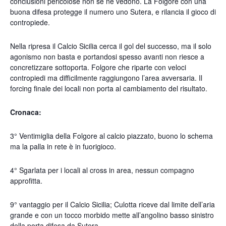
conclusioni pericolose non se ne vedono. La Folgore con una
buona difesa protegge il numero uno Sutera, e rilancia il gioco di
contropiede.
Nella ripresa il Calcio Sicilia cerca il gol del successo, ma il solo
agonismo non basta e portandosi spesso avanti non riesce a
concretizzare sottoporta. Folgore che riparte con veloci
contropiedi ma difficilmente raggiungono l’area avversaria. Il
forcing finale dei locali non porta al cambiamento del risultato.
Cronaca:
3° Ventimiglia della Folgore al calcio piazzato, buono lo schema
ma la palla in rete è in fuorigioco.
4° Sgarlata per i locali al cross in area, nessun compagno
approfitta.
9° vantaggio per il Calcio Sicilia; Culotta riceve dal limite dell’aria
grande e con un tocco morbido mette all’angolino basso sinistro
della porta difesa da Sutera.