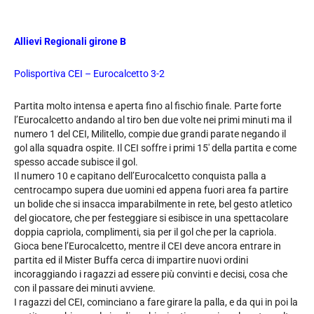
Allievi Regionali girone B
Polisportiva CEI – Eurocalcetto 3-2
Partita molto intensa e aperta fino al fischio finale. Parte forte
l’Eurocalcetto andando al tiro ben due volte nei primi minuti ma il
numero 1 del CEI, Militello, compie due grandi parate negando il
gol alla squadra ospite. Il CEI soffre i primi 15′ della partita e come
spesso accade subisce il gol.
Il numero 10 e capitano dell’Eurocalcetto conquista palla a
centrocampo supera due uomini ed appena fuori area fa partire
un bolide che si insacca imparabilmente in rete, bel gesto atletico
del giocatore, che per festeggiare si esibisce in una spettacolare
doppia capriola, complimenti, sia per il gol che per la capriola.
Gioca bene l’Eurocalcetto, mentre il CEI deve ancora entrare in
partita ed il Mister Buffa cerca di impartire nuovi ordini
incoraggiando i ragazzi ad essere più convinti e decisi, cosa che
con il passare dei minuti avviene.
I ragazzi del CEI, cominciano a fare girare la palla, e da qui in poi la