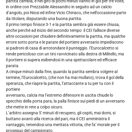
partita cambia, e nel giro di pochi minuti vanno in gol per tre volte,
in ordine con Prezzabile Alessandro in seguito ad un calcio
d’angolo, poi Niosi ed infine Vicio Chiriaco, che nell’occasione parte
da titolare, disputando una buona partita.
Il primo tempo finisce 3-1 e la partita sembra già essere chiusa,
anche perché ad inizio del secondo tempo il CEI fallisce diverse
altre occasioni per chiudere definitivamente la partita, ma qualche
errore sotto porta e le parate del portiere avversario impediscono
ai padroni di casa di arrotondare il punteggio. l’Eurocalcetto si
rende pericoloso con un tiro ravvicinato alla destra di Militello, ma
il portiere si supera esibendosi in una spettacolare ed efficace
parata.
A cinque minuti dalla fine, quando la partita sembra volgere al
termine, l’Eurocalcetto, (che non ha mai mollato), trova il gol della
speranza, che riapre la partita, l’attaccante a tu per tu con il
portiere
avversario, calcia ma l’estremo difensore in uscita chiude lo
specchio della porta para, la palla finisce sui piedi di un avversario
che mette in rete a colpo sicuro.
L’arbitro assegna 5′ minuti di recupero, gli ospiti, mai domi, si
buttano avanti alla ricerca del pari, ma il CEI amministra il
vantaggio, tenendosi una meritata vittoria, che fa’ morale per il
proseguo del campionato.