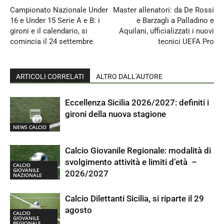
Campionato Nazionale Under
Master allenatori: da De Rossi
16 e Under 15 Serie A e B: i
e Barzagli a Palladino e
gironi e il calendario, si
Aquilani, ufficializzati i nuovi
comincia il 24 settembre
tecnici UEFA Pro
ARTICOLI CORRELATI
ALTRO DALL'AUTORE
Eccellenza Sicilia 2026/2027: definiti i
gironi della nuova stagione
NEWS CALCIO
Calcio Giovanile Regionale: modalità di
svolgimento attività e limiti d’età –
CALCIO
GIOVANILE
2026/2027
NAZIONALE
Calcio Dilettanti Sicilia, si riparte il 29
agosto
CALCIO
GIOVANILE
REGIONALE