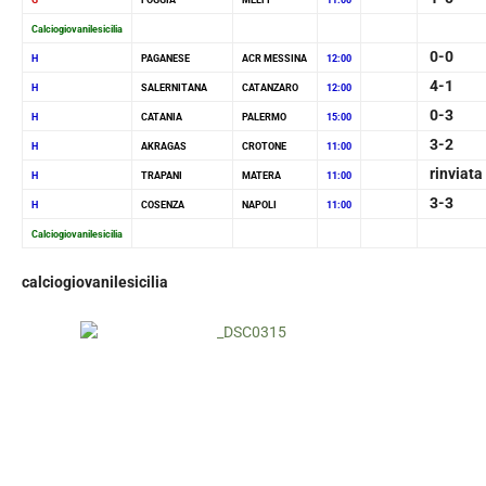
G
FOGGIA
MELFI
11:00
Calciogiovanilesicilia
0-0
H
PAGANESE
ACR MESSINA
12:00
4-1
H
SALERNITANA
CATANZARO
12:00
0-3
H
CATANIA
PALERMO
15:00
3-2
H
AKRAGAS
CROTONE
11:00
rinviata
H
TRAPANI
MATERA
11:00
3-3
H
COSENZA
NAPOLI
11:00
Calciogiovanilesicilia
calciogiovanilesicilia