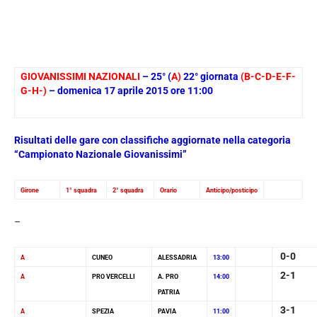
GIOVANISSIMI NAZIONALI
– 25° (
A)
22° giornata
(B-C-D-E-F-
G-H-)
– domenica 17 aprile 2015 ore 11:00
Risultati delle gare con classifiche aggiornate nella categoria
“Campionato Nazionale Giovanissimi”
Girone
1° squadra
2° squadra
Orario
Anticipo/posticipo
–
0-0
A
CUNEO
ALESSADRIA
13:00
2-1
A
PRO VERCELLI
A. PRO
14:00
PATRIA
3-1
A
SPEZIA
PAVIA
11:00