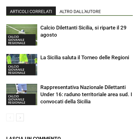
ARTICOLI CORRELATI
ALTRO DALL'AUTORE
Calcio Dilettanti Sicilia, si riparte il 29
agosto
CALCIO
GIOVANILE
REGIONALE
La Sicilia saluta il Torneo delle Regioni
CALCIO
GIOVANILE
REGIONALE
Rappresentativa Nazionale Dilettanti
Under 16: raduno territoriale area sud. I
CALCIO
GIOVANILE
convocati della Sicilia
REGIONALE
LASCIA UN COMMENTO