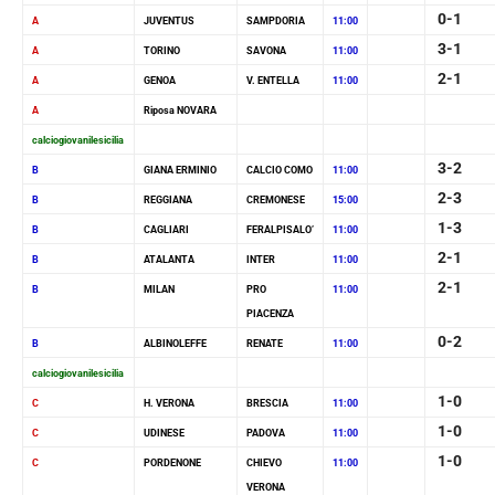
0-1
A
JUVENTUS
SAMPDORIA
11:00
3-1
A
TORINO
SAVONA
11:00
2-1
A
GENOA
V. ENTELLA
11:00
A
Riposa NOVARA
calciogiovanilesicilia
3-2
B
GIANA ERMINIO
CALCIO COMO
11:00
2-3
B
REGGIANA
CREMONESE
15:00
1-3
B
CAGLIARI
FERALPISALO’
11:00
2-1
B
ATALANTA
INTER
11:00
2-1
B
MILAN
PRO
11:00
PIACENZA
0-2
B
ALBINOLEFFE
RENATE
11:00
calciogiovanilesicilia
1-0
C
H. VERONA
BRESCIA
11:00
1-0
C
UDINESE
PADOVA
11:00
1-0
C
PORDENONE
CHIEVO
11:00
VERONA