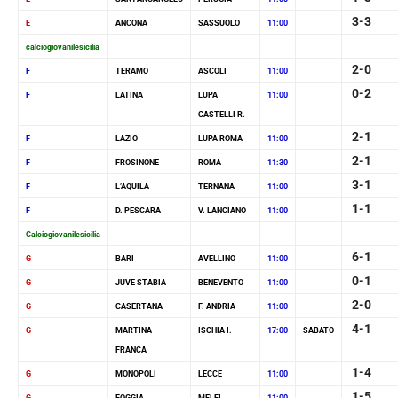
3-3
E
ANCONA
SASSUOLO
11:00
calciogiovanilesicilia
2-0
F
TERAMO
ASCOLI
11:00
0-2
F
LATINA
LUPA
11:00
CASTELLI R.
2-1
F
LAZIO
LUPA ROMA
11:00
2-1
F
FROSINONE
ROMA
11:30
3-1
F
L’AQUILA
TERNANA
11:00
1-1
F
D. PESCARA
V. LANCIANO
11:00
Calciogiovanilesicilia
6-1
G
BARI
AVELLINO
11:00
0-1
G
JUVE STABIA
BENEVENTO
11:00
2-0
G
CASERTANA
F. ANDRIA
11:00
4-1
G
MARTINA
ISCHIA I.
17:00
SABATO
FRANCA
1-4
G
MONOPOLI
LECCE
11:00
1-5