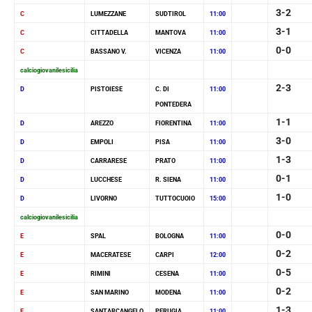
3-2
C
LUMEZZANE
SUDTIROL
11:00
3-1
C
CITTADELLA
MANTOVA
11:00
0-0
C
BASSANO V.
VICENZA
11:00
calciogiovanilesicilia
2-3
D
PISTOIESE
C. DI
11:00
PONTEDERA
1-1
D
AREZZO
FIORENTINA
11:00
3-0
D
EMPOLI
PISA
11:00
1-3
D
CARRARESE
PRATO
11:00
0-1
D
LUCCHESE
R. SIENA
11:00
1-0
D
LIVORNO
TUTTOCUOIO
15:00
calciogiovanilesicilia
0-0
E
SPAL
BOLOGNA
11:00
0-2
E
MACERATESE
CARPI
12:00
0-5
E
RIMINI
CESENA
11:00
0-2
E
SAN MARINO
MODENA
11:00
1-3
E
SANTARCANGELO
PERUGIA
11:00