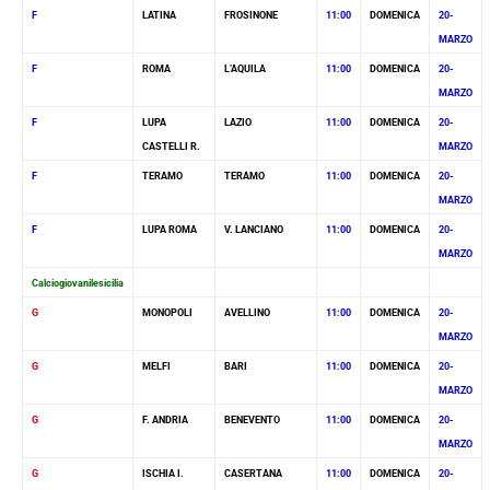
F
LATINA
FROSINONE
11:00
DOMENICA
20-
MARZO
F
ROMA
L’AQUILA
11:00
DOMENICA
20-
MARZO
F
LUPA
LAZIO
11:00
DOMENICA
20-
CASTELLI R.
MARZO
F
TERAMO
TERAMO
11:00
DOMENICA
20-
MARZO
F
LUPA ROMA
V. LANCIANO
11:00
DOMENICA
20-
MARZO
Calciogiovanilesicilia
G
MONOPOLI
AVELLINO
11:00
DOMENICA
20-
MARZO
G
MELFI
BARI
11:00
DOMENICA
20-
MARZO
G
F. ANDRIA
BENEVENTO
11:00
DOMENICA
20-
MARZO
G
ISCHIA I.
CASERTANA
11:00
DOMENICA
20-