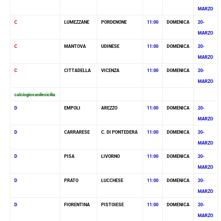
MARZO
C
LUMEZZANE
PORDENONE
11:00
DOMENICA
20-
MARZO
C
MANTOVA
UDINESE
11:00
DOMENICA
20-
MARZO
C
CITTADELLA
VICENZA
11:00
DOMENICA
20-
MARZO
calciogiovanilesicilia
D
EMPOLI
AREZZO
11:00
DOMENICA
20-
MARZO
D
CARRARESE
C. DI PONTEDERA
11:00
DOMENICA
20-
MARZO
D
PISA
LIVORNO
11:00
DOMENICA
20-
MARZO
D
PRATO
LUCCHESE
11:00
DOMENICA
20-
MARZO
D
FIORENTINA
PISTOIESE
11:00
DOMENICA
20-
MARZO