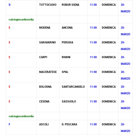
D
TUTTOCUOIO
ROBUR SIENA
11:00
DOMENICA
20-
MARZO
calciogiovanilesicilia
E
MODENA
ANCONA
11:00
DOMENICA
20-
MARZO
E
SAN MARINO
PERUGIA
11:00
DOMENICA
20-
MARZO
E
CARPI
RIMINI
11:00
DOMENICA
20-
MARZO
E
MACERATESE
SPAL
11:00
DOMENICA
20-
MARZO
E
BOLOGNA
SANTARCANGELO
11:00
DOMENICA
20-
MARZO
E
CESENA
SASSUOLO
11:00
DOMENICA
20-
MARZO
calciogiovanilesicilia
F
ASCOLI
D. PESCARA
11:00
DOMENICA
20-
MARZO