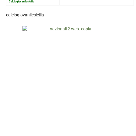
Calciogiovanilesicilia
calciogiovanilesicilia