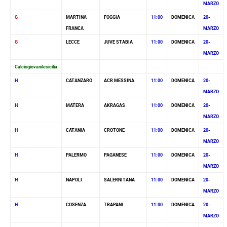
MARZO
G
MARTINA
FOGGIA
11:00
DOMENICA
20-
FRANCA
MARZO
G
LECCE
JUVE STABIA
11:00
DOMENICA
20-
MARZO
Calciogiovanilesicilia
H
CATANZARO
ACR MESSINA
11:00
DOMENICA
20-
MARZO
H
MATERA
AKRAGAS
11:00
DOMENICA
20-
MARZO
H
CATANIA
CROTONE
11:00
DOMENICA
20-
MARZO
H
PALERMO
PAGANESE
11:00
DOMENICA
20-
MARZO
H
NAPOLI
SALERNITANA
11:00
DOMENICA
20-
MARZO
H
COSENZA
TRAPANI
11:00
DOMENICA
20-
MARZO