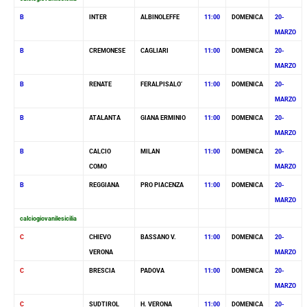
B
INTER
ALBINOLEFFE
11:00
DOMENICA
20-
MARZO
B
CREMONESE
CAGLIARI
11:00
DOMENICA
20-
MARZO
B
RENATE
FERALPISALO’
11:00
DOMENICA
20-
MARZO
B
ATALANTA
GIANA ERMINIO
11:00
DOMENICA
20-
MARZO
B
CALCIO
MILAN
11:00
DOMENICA
20-
COMO
MARZO
B
REGGIANA
PRO PIACENZA
11:00
DOMENICA
20-
MARZO
calciogiovanilesicilia
C
CHIEVO
BASSANO V.
11:00
DOMENICA
20-
VERONA
MARZO
C
BRESCIA
PADOVA
11:00
DOMENICA
20-
MARZO
C
SUDTIROL
H. VERONA
11:00
DOMENICA
20-