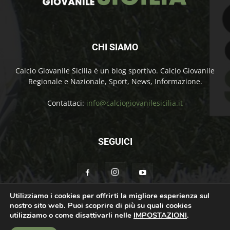
CHI SIAMO
Calcio Giovanile Sicilia è un blog sportivo. Calcio Giovanile
Regionale e Nazionale, Sport, News, Informazione.
Contattaci:
info@calciogiovanilesicilia.it
SEGUICI
Utilizziamo i cookies per offrirti la migliore esperienza sul
nostro sito web. Puoi scoprire di più su quali cookies
Chi Siamo
Contatti
Cookie Policy
Privacy Policy
utilizziamo o come disattivarli nelle
IMPOSTAZIONI
.
© Calcio Giovanile Sicilia Copyright by Rosolino Ciprì | Support by
Teroro