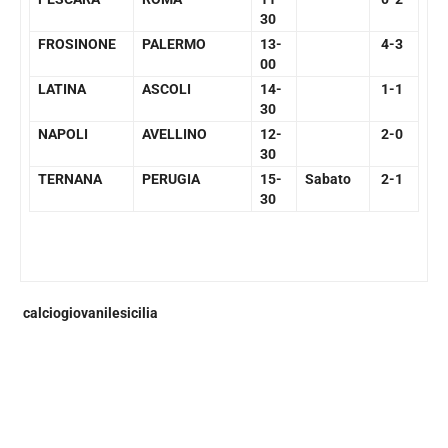
30
FROSINONE
PALERMO
13-
4-3
00
LATINA
ASCOLI
14-
1-1
30
NAPOLI
AVELLINO
12-
2-0
30
TERNANA
PERUGIA
15-
Sabato
2-1
30
calciogiovanilesicilia