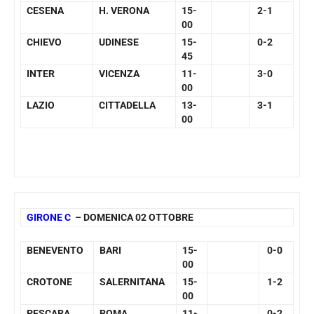
CESENA
H. VERONA
15-
2-1
00
CHIEVO
UDINESE
15-
0-2
45
INTER
VICENZA
11-
3-0
00
LAZIO
CITTADELLA
13-
3-1
00
GIRONE C
– DOMENICA 02 OTTOBRE
BENEVENTO
BARI
15-
0-0
00
CROTONE
SALERNITANA
15-
1-2
00
PESCARA
ROMA
11-
0-2