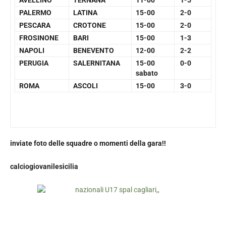
AVELLINO
TERNANA
11-00
1-5
PALERMO
LATINA
15-00
2-0
PESCARA
CROTONE
15-00
2-0
FROSINONE
BARI
15-00
1-3
NAPOLI
BENEVENTO
12-00
2-2
PERUGIA
SALERNITANA
15-00
0-0
sabato
ROMA
ASCOLI
15-00
3-0
inviate foto delle squadre o momenti della gara!!
calciogiovanilesicilia