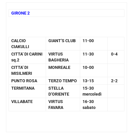
GIRONE 2
CALCIO
GIANT’S CLUB
11-00
CIAKULLI
CITTA’ DI CARINI
VIRTUS
11-30
0-4
sq.2
BAGHERIA
CITTA’ DI
MONREALE
10-00
MISILMERI
PUNTO ROSA
TERZO TEMPO
13-15
2-2
TERMITANA
STELLA
15-30
D’ORIENTE
mercoledì
VILLABATE
VIRTUS
16-30
FAVARA
sabato