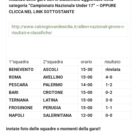
categoria “Campionato Nazionale Under 17” – OPPURE
CLICCA NEL LINK SOTTOSTANTE
http://www.calciogiovanilesicilia.it/allievi-nazionali-girone-c-
risultati-e-classifiche/
1°squadra
2°squadra
orario
risultato
BENEVENTO
ASCOLI
15-30
rinviata
ROMA
AVELLINO
15-00
4-0
PESCARA
PALERMO
14-00
1-2
BARI
CROTONE
15-00
0-2
TERNANA
LATINA
15-00
3-0
FROSINONE
PERUGIA
15-00
1-1
NAPOLI
SALERNITANA
12-00
0-0
inviate foto delle squadre o momenti della gara!!