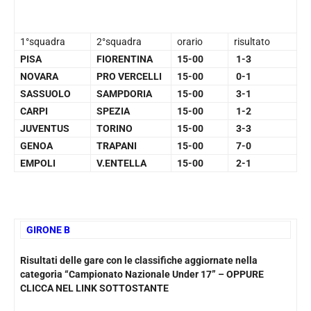
1°squadra
2°squadra
orario
risultato
PISA
FIORENTINA
15-00
1-3
NOVARA
PRO VERCELLI
15-00
0-1
SASSUOLO
SAMPDORIA
15-00
3-1
CARPI
SPEZIA
15-00
1-2
JUVENTUS
TORINO
15-00
3-3
GENOA
TRAPANI
15-00
7-0
EMPOLI
V.ENTELLA
15-00
2-1
GIRONE B
Risultati delle gare con le classifiche aggiornate nella
categoria “Campionato Nazionale Under 17” – OPPURE
CLICCA NEL LINK SOTTOSTANTE