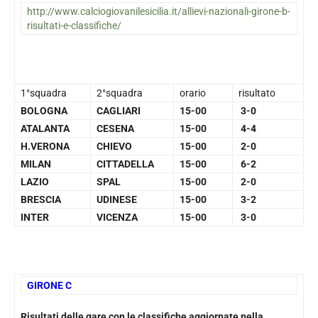
http://www.calciogiovanilesicilia.it/allievi-nazionali-girone-b-
risultati-e-classifiche/
1°squadra
2°squadra
orario
risultato
BOLOGNA
CAGLIARI
15-00
3-0
ATALANTA
CESENA
15-00
4-4
H.VERONA
CHIEVO
15-00
2-0
MILAN
CITTADELLA
15-00
6-2
LAZIO
SPAL
15-00
2-0
BRESCIA
UDINESE
15-00
3-2
INTER
VICENZA
15-00
3-0
GIRONE C
Risultati delle gare con le classifiche aggiornate nella