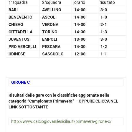
1°squadra
2°squadra
orario
risultato
BARI
AVELLINO
14-00
3-0
BENEVENTO
ASCOLI
14-00
1-0
CHIEVO
VERONA
14-30
2-1
CITTADELLA
TORINO
14-30
1-3
JUVENTUS
EMPOLI
13-00
3-0
PRO VERCELLI
PESCARA
14-30
1-2
UDINESE
SASSUOLO
12-00
1-1
GIRONE C
Risultati delle gare con le classifiche aggiornate nella
categoria “Campionato Primavera” – OPPURE CLICCA NEL
LINK SOTTOSTANTE
http://www.calciogiovanilesicilia.it/primavera-girone-c/