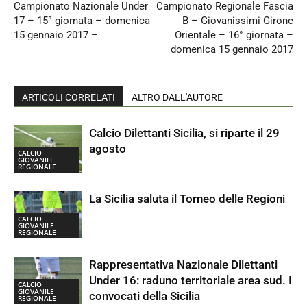
Campionato Nazionale Under
Campionato Regionale Fascia
17 – 15° giornata – domenica
B – Giovanissimi Girone
15 gennaio 2017 –
Orientale – 16° giornata –
domenica 15 gennaio 2017
ARTICOLI CORRELATI
ALTRO DALL'AUTORE
Calcio Dilettanti Sicilia, si riparte il 29
agosto
CALCIO
GIOVANILE
REGIONALE
La Sicilia saluta il Torneo delle Regioni
CALCIO
GIOVANILE
REGIONALE
Rappresentativa Nazionale Dilettanti
Under 16: raduno territoriale area sud. I
CALCIO
GIOVANILE
convocati della Sicilia
REGIONALE