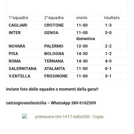
1°squadra
2°squadra
orario
risultato
CAGLIARI
CROTONE
11-00
1-3
INTER
GENOA
11-00
3-0
domenica
NOVARA
PALERMO
12-00
2-2
PISA
BOLOGNA
14-30
1-2
ROMA
TERNANA
14-30
4-0
SALERNITANA
ATALANTA
11-00
0-1
V.ENTELLA
FROSINONE
11-00
3-1
inviate foto delle squadre o momenti della gara!!
calciogiovanilesicilia –
WhatsApp 389 6162509