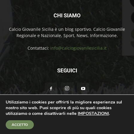
CHI SIAMO
Calcio Giovanile Sicilia è un blog sportivo. Calcio Giovanile
Regionale e Nazionale, Sport, News, Informazione.
Contattaci:
info@calciogiovanilesicilia.it
SEGUICI
Utilizziamo i cookies per offrirti la migliore esperienza sul
nostro sito web. Puoi scoprire di più su quali cookies
Chi Siamo
Contatti
Cookie Policy
Privacy Policy
utilizziamo o come disattivarli nelle
IMPOSTAZIONI
.
© Calcio Giovanile Sicilia Copyright by Rosolino Ciprì | Support by
Teroro
ACCETTO
Agency