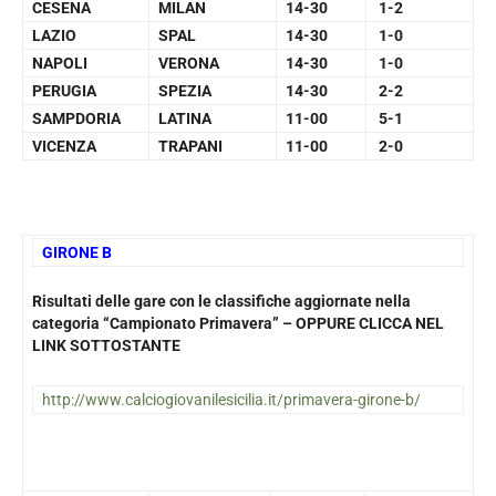
CESENA
MILAN
14-30
1-2
LAZIO
SPAL
14-30
1-0
NAPOLI
VERONA
14-30
1-0
PERUGIA
SPEZIA
14-30
2-2
SAMPDORIA
LATINA
11-00
5-1
VICENZA
TRAPANI
11-00
2-0
GIRONE B
Risultati delle gare con le classifiche aggiornate nella
categoria “Campionato Primavera” – OPPURE CLICCA NEL
LINK SOTTOSTANTE
http://www.calciogiovanilesicilia.it/primavera-girone-b/